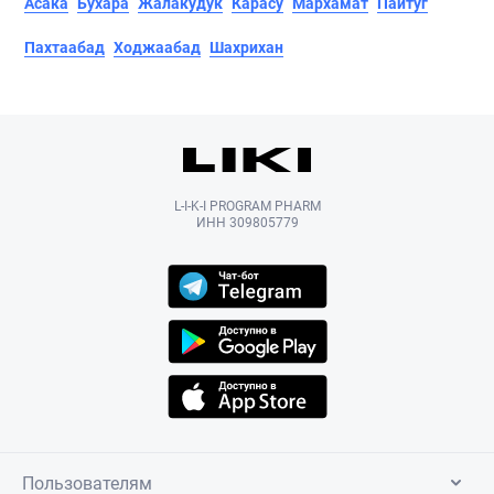
Асака
Бухара
Жалакудук
Карасу
Мархамат
Пайтуг
Пахтаабад
Ходжаабад
Шахрихан
L-I-K-I PROGRAM PHARM
ИНН 309805779
Пользователям