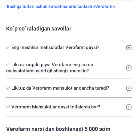
Boshqa turlari uchun ko‘rsatmalarni tanlash «Verofarm»
Ko`p so`raladigan savollar
✅ Eng mashhur mahsulotlar Verofarm qaysi?
✅️ Liki.uz orqali qaysi Verofarm eng arzon
mahsulotlarni xarid qilishingiz mumkin?
✅ Liki.uz da Verofarm mahsulotlar qancha turadi?
✅ Verofarm Mahsulotlar qaysi toifalarda bor?
Verofarm narxi dan boshlanadi 5 000 so'm