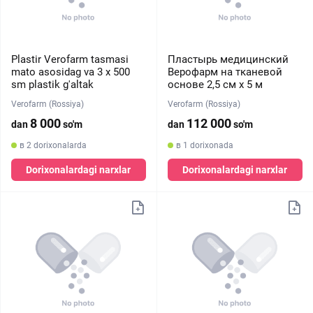
Plastir Verofarm tasmasi
Пластырь медицинский
mato asosidag va 3 х 500
Верофарм на тканевой
sm plastik g'altak
основе 2,5 см х 5 м
Verofarm (Rossiya)
Verofarm (Rossiya)
8 000
112 000
dan
so'm
dan
so'm
в 2 dorixonalarda
в 1 dorixonada
Dorixonalardagi narxlar
Dorixonalardagi narxlar