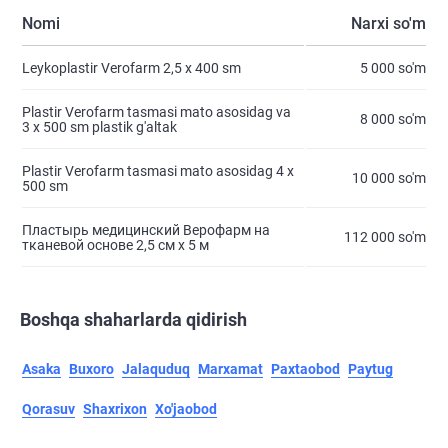
Nomi
Narxi so'm
Leykoplastir Verofarm 2,5 х 400 sm
5 000 so'm
Plastir Verofarm tasmasi mato asosidag va
8 000 so'm
3 х 500 sm plastik g'altak
Plastir Verofarm tasmasi mato asosidag 4 х
10 000 so'm
500 sm
Пластырь медицинский Верофарм на
112 000 so'm
тканевой основе 2,5 см х 5 м
Boshqa shaharlarda qidirish
Asaka
Buxoro
Jalaquduq
Marxamat
Paxtaobod
Paytug
Qorasuv
Shaxrixon
Xo'jaobod