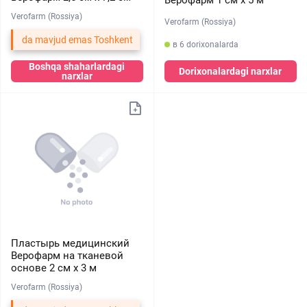
Verofarm (Rossiya)
Verofarm (Rossiya)
da mavjud emas Toshkent
в 6 dorixonalarda
Boshqa shaharlardagi
Dorixonalardagi narxlar
narxlar
Пластырь медицинский
Верофарм на тканевой
основе 2 см х 3 м
Verofarm (Rossiya)