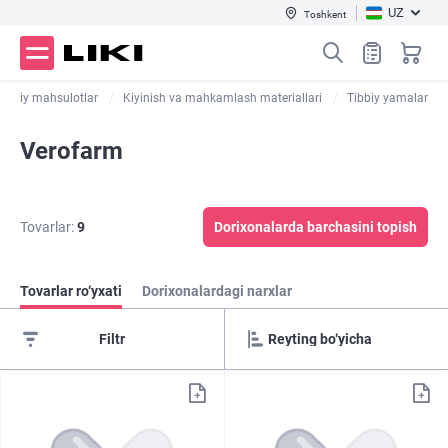
UZ
Toshkent
Tibbiy mahsulotlar
Kiyinish va mahkamlash materiallari
Tibbiy yamalar
Verofarm
Tovarlar:
9
Dorixonalarda barchasini topish
Tovarlar ro‘yxati
Dorixonalardagi narxlar
Filtr