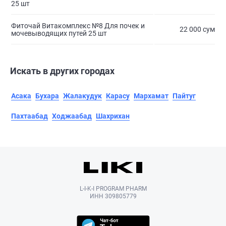
25 шт
Фиточай Витакомплекс №8 Для почек и
22 000 сум
мочевыводящих путей 25 шт
Искать в других городах
Асака
Бухара
Жалакудук
Карасу
Мархамат
Пайтуг
Пахтаабад
Ходжаабад
Шахрихан
L-I-K-I PROGRAM PHARM
ИНН 309805779