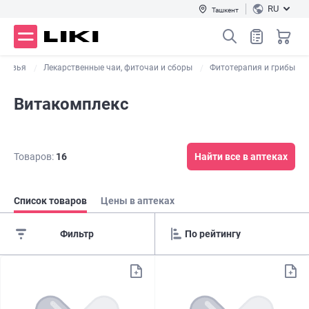
RU
Ташкент
оровья
Лекарственные чаи, фиточаи и сборы
Фитотерапия и грибы
Витакомплекс
Товаров:
16
Найти все в аптеках
Список товаров
Цены в аптеках
Фильтр