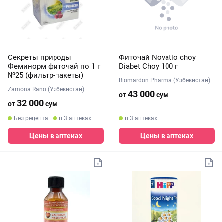
Секреты природы
Фиточай Novatio choy
Феминорм фиточай по 1 г
Diabet Choy 100 г
№25 (фильтр-пакеты)
Biomardon Pharma (Узбекистан)
Zamona Rano (Узбекистан)
43 000
от
сум
32 000
от
сум
Без рецепта
в 3 аптеках
в 3 аптеках
Цены в аптеках
Цены в аптеках