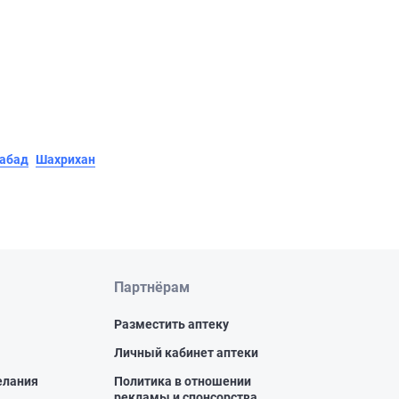
абад
Шахрихан
Партнёрам
Разместить аптеку
Личный кабинет аптеки
елания
Политика в отношении
рекламы и спонсорства