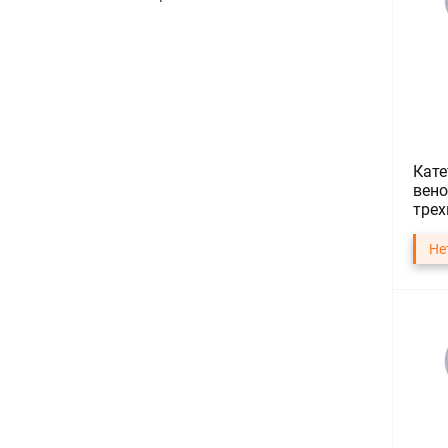
Кате
вено
трех
Не