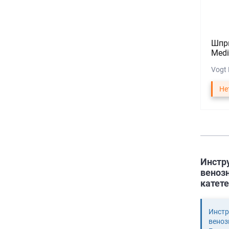
Шпри
Medi
Vogt 
Не
Инстр
веноз
катете
Инстр
веноз