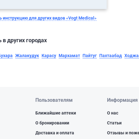
 инструкцию для других видов «Vogt Medical»
 в других городах
Бухара
Жалакудук
Карасу
Мархамат
Пайтуг
Пахтаабад
Ходжа
Пользователям
Информация
Ближайшие аптеки
О нас
О бронировании
Статьи
Доставка и оплата
Отзывы и пож