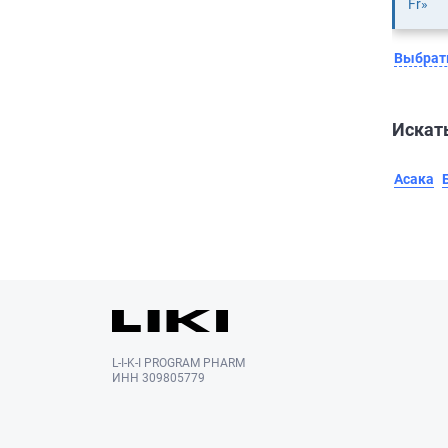
Fr»
Выбрать
Искать
Асака
L-I-K-I PROGRAM PHARM
ИНН 309805779