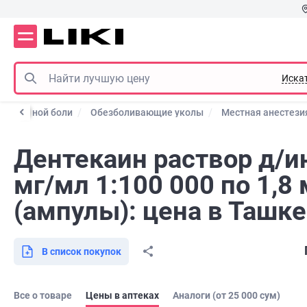
Иска
 от зубной боли
Обезболивающие уколы
Местная анестези
Дентекаин раствор д/ин
мг/мл 1:100 000 по 1,8
(ампулы): цена в Ташк
В список покупок
Все о товаре
Цены в аптеках
Аналоги (от 25 000 сум)