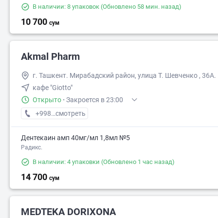
В наличии: 8 упаковок
(Обновлено 58 мин. назад)
10 700
сум
Akmal Pharm
г. Ташкент. Мирабадский район, улица Т. Шевченко , 36А.
кафе "Giotto"
Открыто
·
Закроется в 23:00
+998 (99) XXX-XX-XX
смотреть
Дентекаин амп 40мг/мл 1,8мл №5
Радикс.
В наличии: 4 упаковки
(Обновлено 1 час назад)
14 700
сум
MEDTEKA DORIXONA