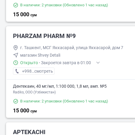
В наличии: 2 упаковки
(Обновлено 1 час назад)
15 000
сум
PHARZAM PHARM №9
г. Ташкент, МСГ Яккасарай, улица Яккасарой, дом 7
магазин Shvey Detali
Открыто
·
Закроется завтра в 01:00
+998 (77) XXX-XX-XX
смотреть
Дентекаин, 40 мг/мл, 1:100 000, 1,8 мл, амп. №5
Radiks, ООО (Узбекистан)
В наличии: 2 упаковки
(Обновлено 1 час назад)
15 000
сум
APTEKACHI