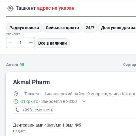
Ташкент
адрес не указан
Радиус поиска
Сейчас открыто
24/7
Доступны для за
Упаковка
Все в наличии
Аптек:
98
Сортир
Akmal Pharm
г. Ташкент. Чиланзарский район, 9 квартал, улица Катарт
Открыто
·
Закроется в 23:00
+998 (99) XXX-XX-XX
смотреть
Дентекаин амп 40мг/мл 1,8мл №5
Радикс.