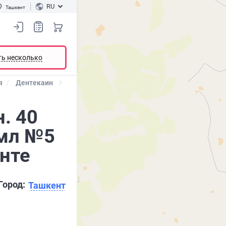
RU
Ташкент
ть несколько
я
Дентекаин
. 40
 мл №5
енте
Город:
Ташкент