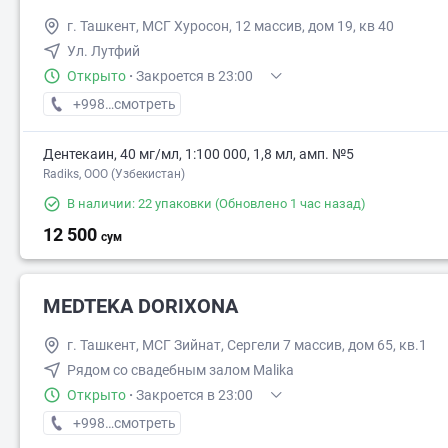
г. Ташкент, МСГ Хуросон, 12 массив, дом 19, кв 40
Ул. Лутфий
Открыто
·
Закроется в 23:00
+998 (91) XXX-XX-XX
смотреть
Дентекаин, 40 мг/мл, 1:100 000, 1,8 мл, амп. №5
Radiks, ООО (Узбекистан)
В наличии: 22 упаковки
(Обновлено 1 час назад)
12 500
сум
MEDTEKA DORIXONA
г. Ташкент, МСГ Зийнат, Сергели 7 массив, дом 65, кв.1
Рядом со свадебным залом Malika
Открыто
·
Закроется в 23:00
+998 (90) XXX-XX-XX
смотреть