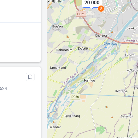
20 000
2
 624