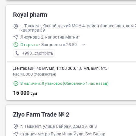
Royal pharm
г. Ташкент, Яшнабадский МФУ, 4- район Авиасозлар, дом 2
квартира 39
Лисунова-2, напротив Магнит
Открыто
·
Закроется в 23:59
+998 (91) XXX-XX-XX
смотреть
Дентекаин, 40 мг/мл, 1:100 000, 1,8 мл, амп. №5
Radiks, ООО (Узбекистан)
В наличии: 8 упаковок
(Обновлено 1 час назад)
15 000
сум
Ziyo Farm Trade № 2
г. Ташкент, улица Сайрам, дом 39, кв 3
станция метро Буюк Ипак Йули, Буз Базар