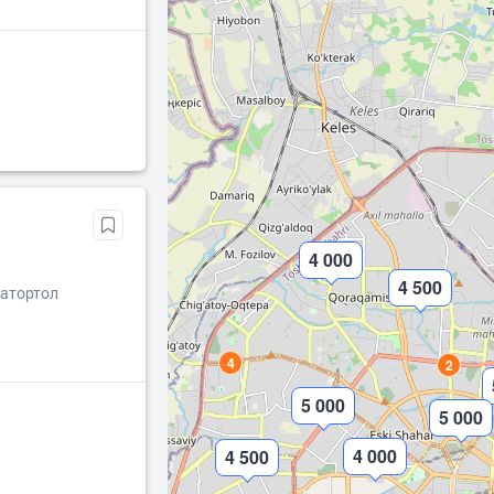
4 000
4 500
Катортол
4
2
5 000
5 000
4 000
4 500