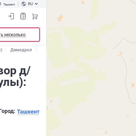
RU
Ташкент
ть несколько
е)
Димедрол
ор д/
улы):
Город:
Ташкент