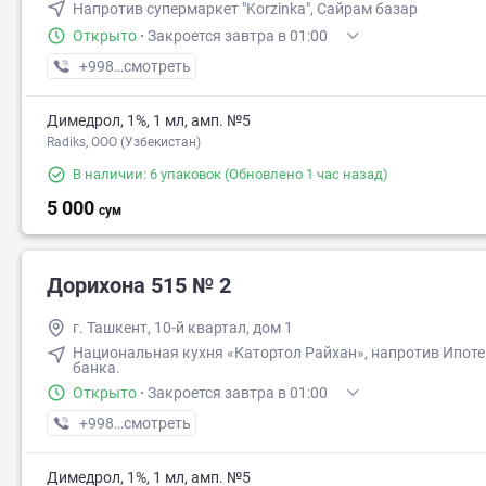
Напротив супермаркет "Korzinka", Сайрам базар
Открыто
·
Закроется завтра в 01:00
+998 (71) XXX-XX-XX
смотреть
Димедрол, 1%, 1 мл, амп. №5
Radiks, ООО (Узбекистан)
В наличии: 6 упаковок
(Обновлено 1 час назад)
5 000
сум
Дорихона 515 № 2
г. Ташкент, 10-й квартал, дом 1
5 000
Национальная кухня «Катортол Райхан», напротив Ипоте
банка.
Открыто
·
Закроется завтра в 01:00
+998 (90) XXX-XX-XX
смотреть
Димедрол, 1%, 1 мл, амп. №5