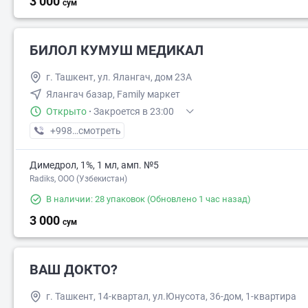
3 000
сум
БИЛОЛ КУМУШ МЕДИКАЛ
г. Ташкент, ул. Ялангач, дом 23А
Ялангач базар, Family маркет
Открыто
·
Закроется в 23:00
+998 (95) XXX-XX-XX
смотреть
Димедрол, 1%, 1 мл, амп. №5
Radiks, ООО (Узбекистан)
В наличии: 28 упаковок
(Обновлено 1 час назад)
3 000
сум
ВАШ ДОКТО?
г. Ташкент, 14-квартал, ул.Юнусота, 36-дом, 1-квартира