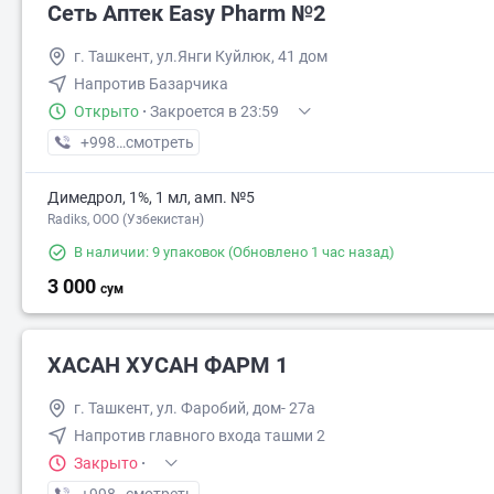
Сеть Аптек Easy Pharm №2
г. Ташкент, ул.Янги Куйлюк, 41 дом
Напротив Базарчика
Открыто
·
Закроется в 23:59
+998 (97) XXX-XX-XX
смотреть
Димедрол, 1%, 1 мл, амп. №5
Radiks, ООО (Узбекистан)
В наличии: 9 упаковок
(Обновлено 1 час назад)
3 000
сум
ХАСАН ХУСАН ФАРМ 1
г. Ташкент, ул. Фаробий, дом- 27а
Напротив главного входа ташми 2
Закрыто
·