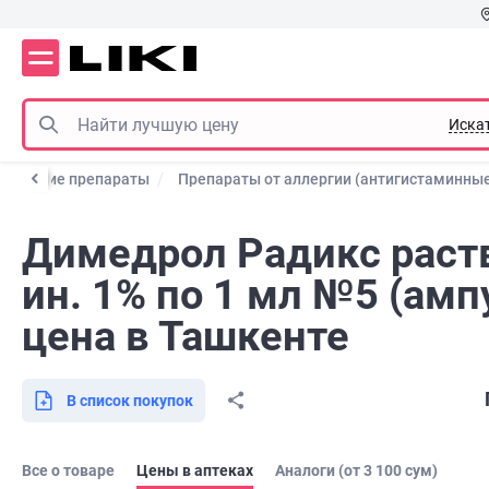
Иска
тические препараты
Препараты от аллергии (антигистаминны
Димедрол Радикс раств
ин. 1% по 1 мл №5 (амп
цена в Ташкенте
В список покупок
Все о товаре
Цены в аптеках
Аналоги (от 3 100 сум)