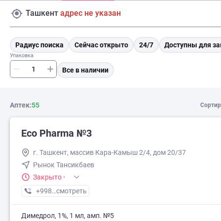
Ташкент
адрес не указан
Радиус поиска
Сейчас открыто
24/7
Доступны для за
Упаковка
Все в наличии
Аптек:
55
Сортир
Eco Pharma №3
г. Ташкент, массив Кара-Камыш 2/4, дом 20/37
Рынок Тансикбаев
Закрыто
·
+998 (99) XXX-XX-XX
смотреть
Димедрол, 1%, 1 мл, амп. №5