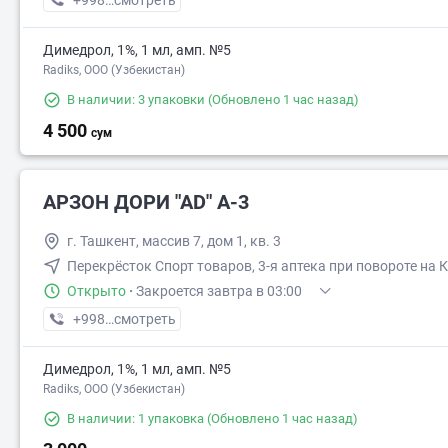
+998 (71) XXX-XX-XX
смотреть
Димедрол, 1%, 1 мл, амп. №5
Radiks, ООО (Узбекистан)
В наличии: 3 упаковки
(Обновлено 1 час назад)
4 500
сум
АРЗОН ДОРИ "АD" А-3
г. Ташкент, массив 7, дом 1, кв. 3
Перекрёсток Спорт товаров, 3-я аптека при повороте на 
Открыто
·
Закроется завтра в 03:00
+998 (94) XXX-XX-XX
смотреть
Димедрол, 1%, 1 мл, амп. №5
Radiks, ООО (Узбекистан)
В наличии: 1 упаковка
(Обновлено 1 час назад)