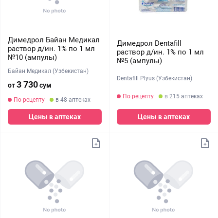
Димедрол Байан Медикал
Димедрол Dentafill
раствор д/ин. 1% по 1 мл
раствор д/ин. 1% по 1 мл
№10 (ампулы)
№5 (ампулы)
Байан Медикал (Узбекистан)
Dentafill Plyus (Узбекистан)
3 730
от
сум
По рецепту
в 215 аптеках
По рецепту
в 48 аптеках
Цены в аптеках
Цены в аптеках