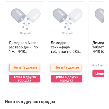
Димедрол Nano
Димедрол
Димедро
раствор д/ин. по
Узхимфарм
таблетки 
1 мл №10
таблетки по 0,05 г
№10 (бли
(ампулы)
№10 (1 блистер)
в 1 аптек
Нет в Ташкенте
Нет в Ташкенте
Цены в 
Цены в других
Цены в других
городах
городах
Искать в других городах