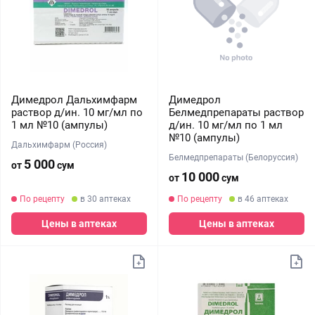
Димедрол Дальхимфарм
Димедрол
раствор д/ин. 10 мг/мл по
Белмедпрепараты раствор
1 мл №10 (ампулы)
д/ин. 10 мг/мл по 1 мл
№10 (ампулы)
Дальхимфарм (Россия)
Белмедпрепараты (Белоруссия)
5 000
от
сум
10 000
от
сум
По рецепту
в 30 аптеках
По рецепту
в 46 аптеках
Цены в аптеках
Цены в аптеках