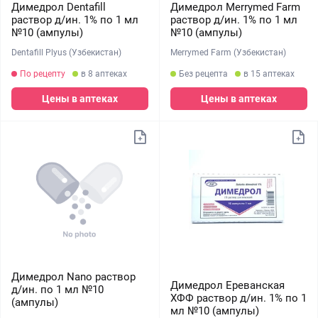
Димедрол Dentafill
Димедрол Merrymed Farm
раствор д/ин. 1% по 1 мл
раствор д/ин. 1% по 1 мл
№10 (ампулы)
№10 (ампулы)
Dentafill Plyus (Узбекистан)
Merrymed Farm (Узбекистан)
По рецепту
в 8 аптеках
Без рецепта
в 15 аптеках
Цены в аптеках
Цены в аптеках
Димедрол Nano раствор
Димедрол Ереванская
д/ин. по 1 мл №10
ХФФ раствор д/ин. 1% по 1
(ампулы)
мл №10 (ампулы)