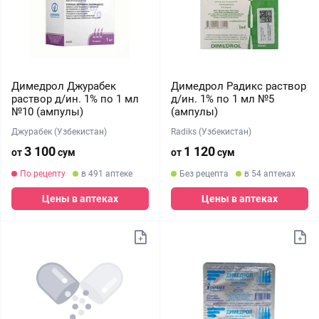
Димедрол Джурабек
Димедрол Радикс раствор
раствор д/ин. 1% по 1 мл
д/ин. 1% по 1 мл №5
№10 (ампулы)
(ампулы)
Джурабек (Узбекистан)
Radiks (Узбекистан)
3 100
1 120
от
сум
от
сум
По рецепту
в 491 аптеке
Без рецепта
в 54 аптеках
Цены в аптеках
Цены в аптеках