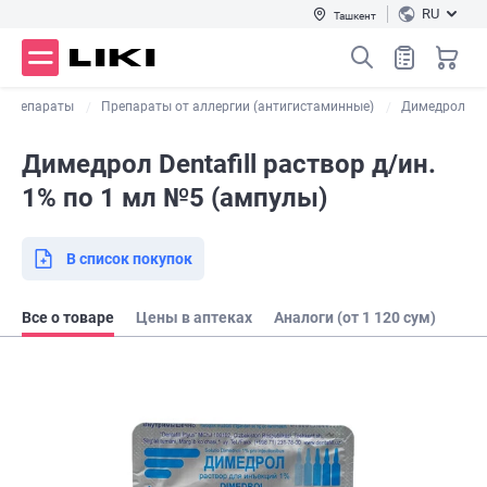
RU
Ташкент
е препараты
Препараты от аллергии (антигистаминные)
Димедрол
Димедрол Dentafill раствор д/ин.
1% по 1 мл №5 (ампулы)
В список покупок
Все о товаре
Цены в аптеках
Аналоги (от 1 120 сум)