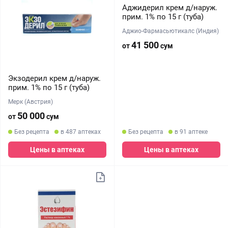
Аджидерил крем д/наруж.
прим. 1% по 15 г (туба)
Аджио-Фармасьютикалс (Индия)
41 500
от
сум
Экзодерил крем д/наруж.
прим. 1% по 15 г (туба)
Мерк (Австрия)
50 000
от
сум
Без рецепта
в 487 аптеках
Без рецепта
в 91 аптеке
Цены в аптеках
Цены в аптеках