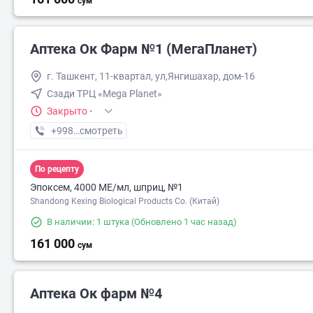
сум
Аптека Ок Фарм №1 (МегаПланет)
г. Ташкент, 11-квартал, ул,Янгишахар, дом-16
Сзади ТРЦ «Mega Planet»
Закрыто
·
+998 (90) XXX-XX-XX
смотреть
По рецепту
Эпоксем, 4000 МЕ/мл, шприц, №1
Shandong Kexing Biological Products Co. (Китай)
В наличии: 1 штука
(Обновлено 1 час назад)
161 000
сум
Аптека Ок фарм №4