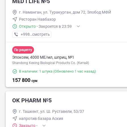
MED I LIFE №5
г. Наманган, ул. Туракурган, дом 72, Элобод МФЙ
Ресторан Навбахор
Открыто
·
Закроется в 23:59
+998 (55) XXX-XX-XX
смотреть
По рецепту
Эпоксем, 4000 МЕ/мл, шприц, №1
Shandong Kexing Biological Products Co. (Китай)
В наличии: 1 штука
(Обновлено 1 час назад)
157 800
сум
OK PHARM №5
г. Ташкент, ул. Ш. Руставели, 53/37
напротив базара Аския
Закрыто
·