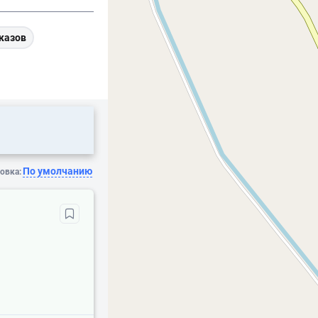
казов
По умолчанию
овка: