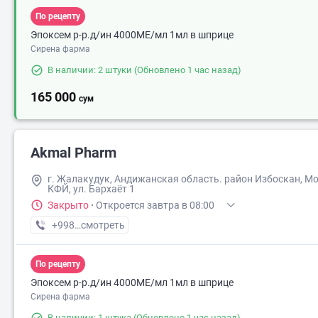
По рецепту
Эпоксем р-р.д/ин 4000МЕ/мл 1мл в шприце
Сирена фарма
В наличии: 2 штуки
(Обновлено 1 час назад)
165 000
сум
Akmal Pharm
г. Жалакудук, Андижанская область. район Избоскан, М
КФЙ, ул. Бархаёт 1
Закрыто
·
Откроется завтра в 08:00
+998 (90) XXX-XX-XX
смотреть
По рецепту
Эпоксем р-р.д/ин 4000МЕ/мл 1мл в шприце
Сирена фарма
В наличии: 1 штука
(Обновлено 1 час назад)