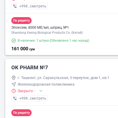
+998 (90) XXX-XX-XX
смотреть
По рецепту
Эпоксем, 4000 МЕ/мл, шприц, №1
Shandong Kexing Biological Products Co. (Китай)
В наличии: 1 штука
(Обновлено 1 час назад)
161 000
сум
OK PHARM №7
г. Ташкент, ул. Саракульская, 3-переулок, дом-1, кв-1
Железнодорожная поликлиника
Закрыто
·
+998 (90) XXX-XX-XX
смотреть
По рецепту