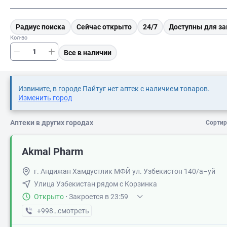
Радиус поиска
Сейчас открыто
24/7
Доступны для за
Кол-во
Все в наличии
Извините, в городе Пайтуг нет аптек с наличием товаров.
Изменить город
Аптеки в других городах
Сортир
Akmal Pharm
г. Андижан Хамдустлик МФЙ ул. Узбекистон 140/а–уй
Улица Узбекистан рядом с Корзинка
Открыто
·
Закроется в 23:59
+998 (90) XXX-XX-XX
смотреть