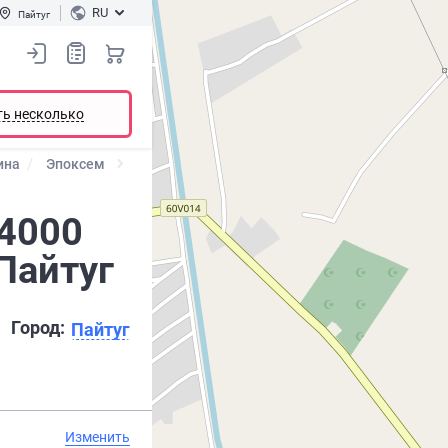
RU
Пайтуг
ть несколько
ина
Эпоксем
 4000
Пайтуг
Город:
Пайтуг
Изменить