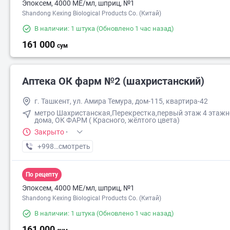
Эпоксем, 4000 МЕ/мл, шприц, №1
Shandong Kexing Biological Products Co. (Китай)
В наличии: 1 штука
(Обновлено 1 час назад)
161 000
сум
Аптека ОК фарм №2 (шахристанский)
г. Ташкент, ул. Амира Темура, дом-115, квартира-42
метро Шахристанская,Перекрестка,первый этаж 4 этажн
дома, ОК ФАРМ ( Красного, жёлтого цвета)
Закрыто
·
+998 (90) XXX-XX-XX
смотреть
По рецепту
Эпоксем, 4000 МЕ/мл, шприц, №1
Shandong Kexing Biological Products Co. (Китай)
В наличии: 1 штука
(Обновлено 1 час назад)
161 000