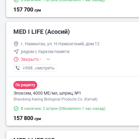
157 700
сум
MED I LIFE (Асосий)
г. Наманган, ул. Н.Намонгоний, дом 12
рядом с парком памяти
Закрыто
·
+998 (55) XXX-XX-XX
смотреть
По рецепту
Эпоксем, 4000 МЕ/мл, шприц, №1
Shandong Kexing Biological Products Co. (Китай)
В наличии: 2 штуки
(Обновлено 1 час назад)
157 800
сум