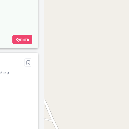
Купить
ойгир