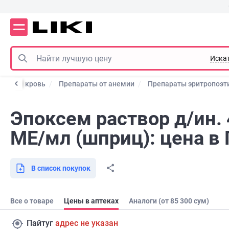
Иска
ение и кровь
Препараты от анемии
Препараты эритропоэт
Эпоксем раствор д/ин.
МЕ/мл (шприц): цена в 
В список покупок
Все о товаре
Цены в аптеках
Аналоги (от 85 300 сум)
Пайтуг
адрес не указан