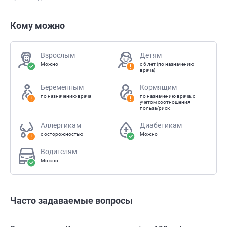
Кому можно
Взрослым
Детям
Можно
с 6 лет (по назначению
врача)
Беременным
Кормящим
по назначению врача
по назначению врача, с
учетом соотношения
польза/риск
Аллергикам
Диабетикам
с осторожностью
Можно
Водителям
Можно
Часто задаваемые вопросы