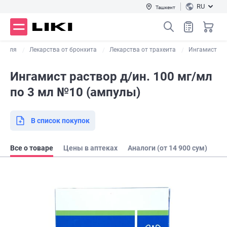
RU
Ташкент
кашля
Лекарства от бронхита
Лекарства от трахеита
Ингамист
Ингамист раствор д/ин. 100 мг/мл
по 3 мл №10 (ампулы)
В список покупок
Все о товаре
Цены в аптеках
Аналоги (от 14 900 сум)