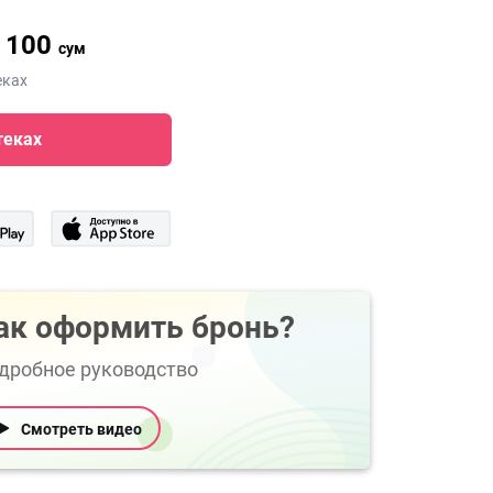
 100
сум
еках
теках
ак оформить бронь?
дробное руководство
Смотреть видео