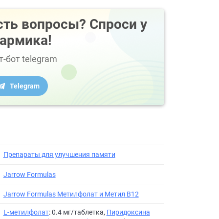
сть вопросы? Спроси у
армика!
т-бот telegram
Telegram
Препараты для улучшения памяти
Jarrow Formulas
Jarrow Formulas Метилфолат и Метил B12
L-метилфолат
: 0.4 мг/таблетка,
Пиридоксина