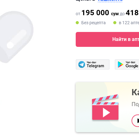
195 000
418
от
сум
до
Без рецепта
в 122 апт
Найти в ап
К
По