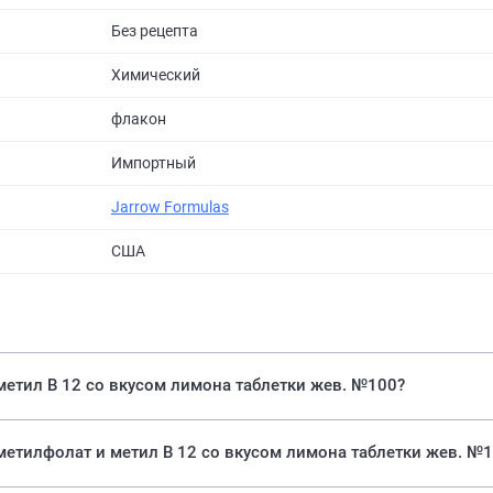
Без рецепта
Химический
флакон
Импортный
Jarrow Formulas
США
 метил B 12 со вкусом лимона таблетки жев. №100?
 метилфолат и метил B 12 со вкусом лимона таблетки жев. №