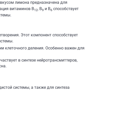
 вкусом лимона предназначена для
нация витаминов B
, B
и B
способствует
12
9
6
стемы.
етворения. Этот компонент способствует
истемы.
ии клеточного деления. Особенно важен для
частвует в синтезе нейротрансмиттеров,
сна.
истой системы, а также для синтеза