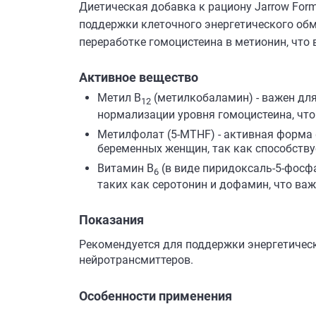
Диетическая добавка к рациону Jarrow For
поддержки клеточного энергетического обм
переработке гомоцистеина в метионин, что
Активное вещество
Метил B
(метилкобаламин) - важен для
12
нормализации уровня гомоцистеина, что
Метилфолат (5-MTHF) - активная форма 
беременных женщин, так как способств
Витамин B
(в виде пиридоксаль-5-фосфа
6
таких как серотонин и дофамин, что ва
Показания
Рекомендуется для поддержки энергетическ
нейротрансмиттеров.
Особенности применения