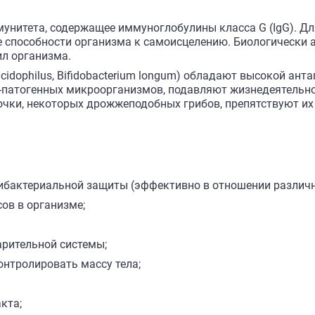
мунитета, содержащее иммуноглобулины класса G (IgG). Дл
е способности организма к самоисцелению. Биологически 
л организма.
 acidophilus, Bifidobacterium longum) обладают высокой ан
-патогенных микроорганизмов, подавляют жизнедеятельно
очки, некоторых дрожжеподобных грибов, препятствуют их
тибактериальной защиты (эффективно в отношении различн
ов в организме;
арительной системы;
онтролировать массу тела;
кта;