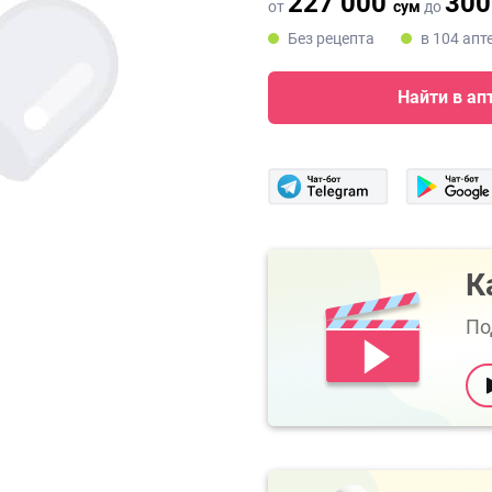
227 000
300
от
сум
до
Без рецепта
в 104 апт
Найти в ап
К
По