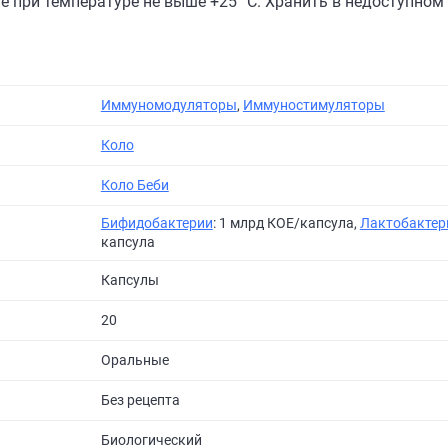
е при температуре не выше +25 °C. Хранить в недоступном 
Иммуномодуляторы
,
Иммуностимуляторы
Коло
Коло Беби
Бифидобактерии
: 1 млрд КОЕ/капсула,
Лактобактер
капсула
Капсулы
20
Оральные
Без рецепта
Биологический