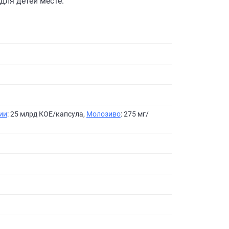
для детей месте.
ии
: 25 млрд КОЕ/капсула,
Молозиво
: 275 мг/