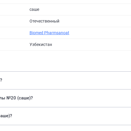
саше
Отечественный
Biomed Pharmsanoat
Узбекистан
?
улы №20 (саше)?
саше)?