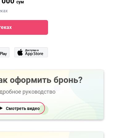
 000
сум
еках
теках
ак оформить бронь?
дробное руководство
Смотреть видео