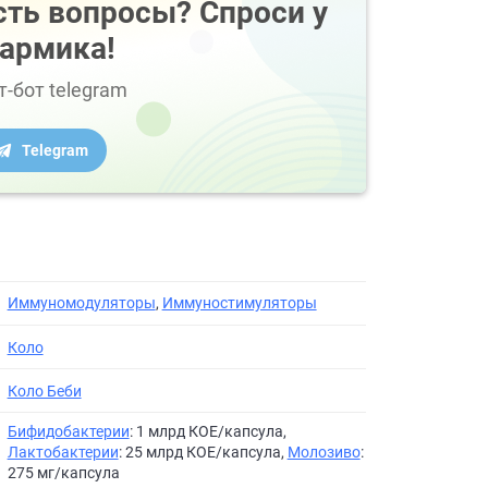
сть вопросы? Спроси у
армика!
т-бот telegram
Telegram
Иммуномодуляторы
,
Иммуностимуляторы
Коло
Коло Беби
Бифидобактерии
: 1 млрд КОЕ/капсула,
Лактобактерии
: 25 млрд КОЕ/капсула,
Молозиво
:
275 мг/капсула