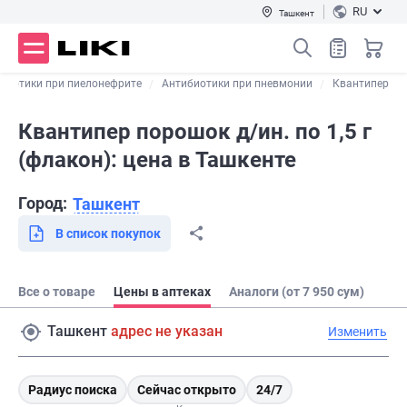
RU
Ташкент
биотики при пиелонефрите
Антибиотики при пневмонии
Квантипер
Квантипер порошок д/ин. по 1,5 г
(флакон): цена в Ташкенте
Город:
Ташкент
В список покупок
Все о товаре
Цены в аптеках
Аналоги (от 7 950 сум)
Ташкент
адрес не указан
Изменить
Радиус поиска
Сейчас открыто
24/7