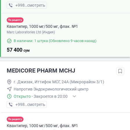
+998 (93) XXX-XX-XX
смотреть
По рецепту
Квантипер, 1000 мг/500 мг, флак. №1
Marc Laboratories Ltd (Индия)
В наличии: 1 штука
(Обновлено 9 часов назад)
57 400
сум
MEDICORE PHARM MCHJ
г. Джизак, Иттифок МСГ, 24А (Микрорайон 3/1)
Напротив Эндокринологический центр
Открыто
·
Закроется в 20:00
+998 (90) XXX-XX-XX
смотреть
По рецепту
Квантипер, 1000 мг/500 мг, флак. №1