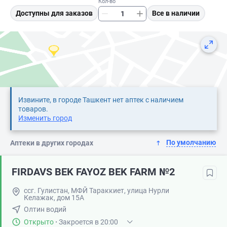
Кол-во
Доступны для заказов
Все в наличии
Извините, в городе Ташкент нет аптек с наличием
товаров.
Изменить город
По умолчанию
Аптеки в других городах
FIRDAVS BEK FAYOZ BEK FARM №2
ссг. Гулистан, МФЙ Тараккиет, улица Нурли
Келажак, дом 15А
Олтин водий
Открыто
·
Закроется в 20:00