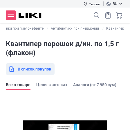
RU
Ташкент
иотики при пиелонефрите
Антибиотики при пневмонии
Квантипер
Квантипер порошок д/ин. по 1,5 г
(флакон)
В список покупок
Все о товаре
Цены в аптеках
Аналоги (от 7 950 сум)