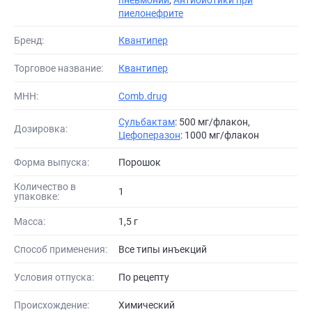
пневмонии
,
Антибиотики при
пиелонефрите
Бренд:
Квантипер
Торговое название:
Квантипер
МНН:
Comb.drug
Сульбактам
: 500 мг/флакон,
Дозировка:
Цефоперазон
: 1000 мг/флакон
Форма выпуска:
Порошок
Количество в
1
упаковке:
Масса:
1,5 г
Способ применения:
Все типы инъекций
Условия отпуска:
По рецепту
Происхождение:
Химический