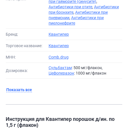
при гайморите (синусите)
,
Антибиотики при отите
,
Антибиотики
при бронхите
,
Антибиотики при
пневмонии
,
Антибиотики при
пиелонефрите
Бренд:
Квантипер
Торговое название:
Квантипер
МНН:
Comb.drug
Сульбактам
: 500 мг/флакон,
Дозировка:
Цефоперазон
: 1000 мг/флакон
Показать все
Инструкция для Квантипер порошок д/ин. по
1,5 г (флакон)