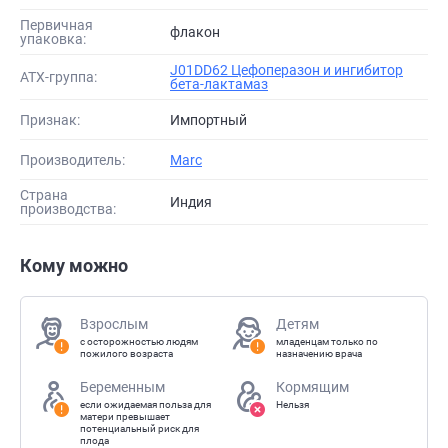
Первичная
флакон
упаковка:
J01DD62 Цефоперазон и ингибитор
АТХ-группа:
бета-лактамаз
Признак:
Импортный
Производитель:
Marc
Страна
Индия
производства:
Кому можно
Взрослым
Детям
с осторожностью людям
младенцам только по
пожилого возраста
назначению врача
Беременным
Кормящим
если ожидаемая польза для
Нельзя
матери превышает
потенциальный риск для
плода