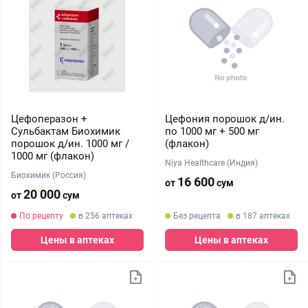
Цефоперазон +
Цефония порошок д/ин.
Сульбактам Биохимик
по 1000 мг + 500 мг
порошок д/ин. 1000 мг /
(флакон)
1000 мг (флакон)
Niya Healthcare (Индия)
Биохимик (Россия)
16 600
от
сум
20 000
от
сум
По рецепту
в 256 аптеках
Без рецепта
в 187 аптеках
Цены в аптеках
Цены в аптеках