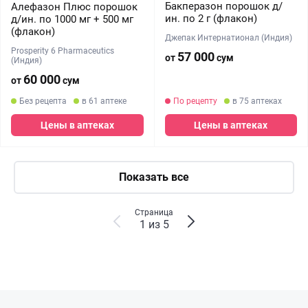
Бакперазон порошок д/
Алефазон Плюс порошок
ин. по 2 г (флакон)
д/ин. по 1000 мг + 500 мг
(флакон)
Джепак Интернатионал (Индия)
Prosperity 6 Pharmaceutics
57 000
от
сум
(Индия)
60 000
от
сум
Без рецепта
в 61 аптеке
По рецепту
в 75 аптеках
Цены в аптеках
Цены в аптеках
Показать все
Страница
1 из 5