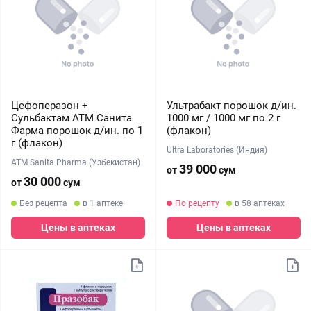
Цефоперазон +
Ультрабакт порошок д/ин.
Сульбактам АТМ Санита
1000 мг / 1000 мг по 2 г
Фарма порошок д/ин. по 1
(флакон)
г (флакон)
Ultra Laboratories (Индия)
ATM Sanita Pharma (Узбекистан)
39 000
от
сум
30 000
от
сум
Без рецепта
в 1 аптеке
По рецепту
в 58 аптеках
Цены в аптеках
Цены в аптеках