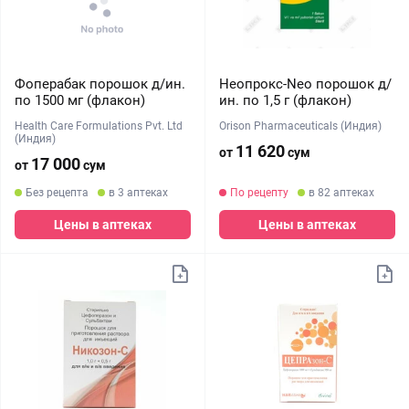
Фоперабак порошок д/ин.
Неопрокс-Neo порошок д/
по 1500 мг (флакон)
ин. по 1,5 г (флакон)
Health Care Formulations Pvt. Ltd
Orison Pharmaceuticals (Индия)
(Индия)
11 620
от
сум
17 000
от
сум
Без рецепта
в 3 аптеках
По рецепту
в 82 аптеках
Цены в аптеках
Цены в аптеках