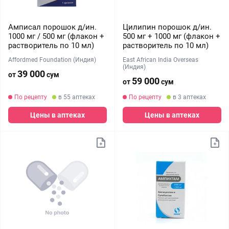
Амписал порошок д/ин.
Цилипин порошок д/ин.
1000 мг / 500 мг (флакон +
500 мг + 1000 мг (флакон +
растворитель по 10 мл)
растворитель по 10 мл)
Affordmed Foundation (Индия)
East African India Overseas
(Индия)
39 000
от
сум
59 000
от
сум
По рецепту
в 55 аптеках
По рецепту
в 3 аптеках
Цены в аптеках
Цены в аптеках