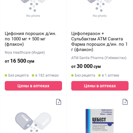
Цефония порошок д/ин.
Цефоперазон +
по 1000 мг + 500 мг
Сульбактам АТМ Санита
(флакон)
Фарма порошок д/ин. по 1
г (флакон)
Niya Healthcare (Индия)
ATM Sanita Pharma (Узбекистан)
16 500
от
сум
30 000
от
сум
Без рецепта
в 182 аптеках
Без рецепта
в 1 аптеке
Цены в аптеках
Цены в аптеках