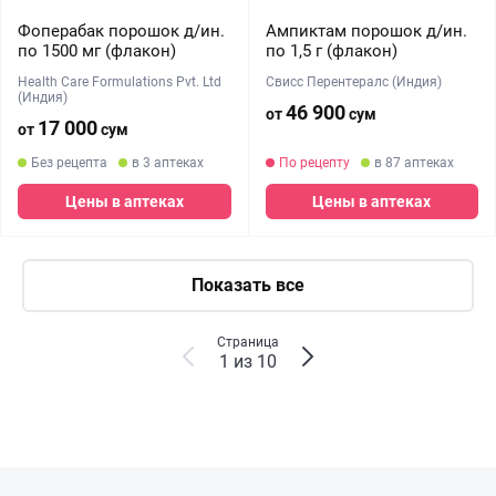
Фоперабак порошок д/ин.
Ампиктам порошок д/ин.
по 1500 мг (флакон)
по 1,5 г (флакон)
Health Care Formulations Pvt. Ltd
Свисс Перентералс (Индия)
(Индия)
46 900
от
сум
17 000
от
сум
Без рецепта
в 3 аптеках
По рецепту
в 87 аптеках
Цены в аптеках
Цены в аптеках
Показать все
Страница
1 из 10