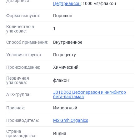
Дозировка:
Цефтриаксон
: 1000 мг/флакон
Форма выпуска:
Порошок
Количество в
1
упаковке:
Способ применения:
Внутривенное
Условия отпуска:
По рецепту
Происхождение:
Химический
Первичная
флакон
упаковка:
J01DD62 Цефоперазон и ингибитор
АТХ-группа:
бета-лактамаз
Признак:
Импортный
Производитель:
MS Gmh Organics
Страна
Индия
производства: