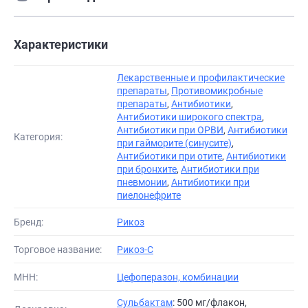
Характеристики
Лекарственные и профилактические
препараты
,
Противомикробные
препараты
,
Антибиотики
,
Антибиотики широкого спектра
,
Антибиотики при ОРВИ
,
Антибиотики
Категория:
при гайморите (синусите)
,
Антибиотики при отите
,
Антибиотики
при бронхите
,
Антибиотики при
пневмонии
,
Антибиотики при
пиелонефрите
Бренд:
Рикоз
Торговое название:
Рикоз-С
МНН:
Цефоперазон, комбинации
Сульбактам
: 500 мг/флакон,