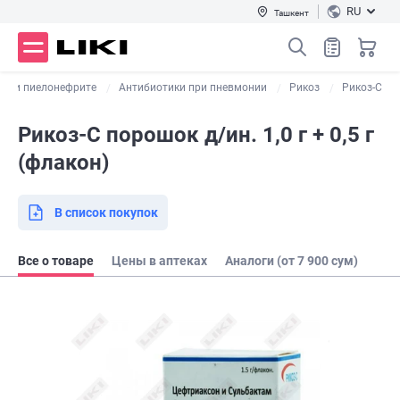
RU
Ташкент
 при пиелонефрите
Антибиотики при пневмонии
Рикоз
Рикоз-С
Рикоз-С порошок д/ин. 1,0 г + 0,5 г
(флакон)
В список покупок
Все о товаре
Цены в аптеках
Аналоги (от 7 900 сум)