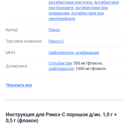
Антибиотики при отите
,
Антибиотики
при бронхите
,
Антибиотики при
пневмонии
,
Антибиотики при
пиелонефрите
Бренд:
Рикоз
Торговое название:
Рикоз-С
МНН:
Цефоперазон, комбинации
Сульбактам
: 500 мг/флакон,
Дозировка:
Цефтриаксон
: 1000 мг/флакон
Показать все
Инструкция для Рикоз-С порошок д/ин. 1,0 г +
0,5 г (флакон)