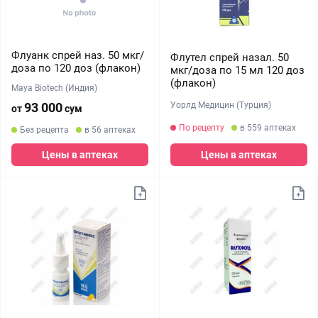
Флуанк спрей наз. 50 мкг/
Флутел спрей назал. 50
доза по 120 доз (флакон)
мкг/доза по 15 мл 120 доз
(флакон)
Maya Biotech (Индия)
Уорлд Медицин (Турция)
93 000
от
сум
По рецепту
в 559 аптеках
Без рецепта
в 56 аптеках
Цены в аптеках
Цены в аптеках