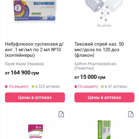
Небуфлюзон суспензия д/
Тиковей спрей наз. 50
инг. 1 мг/мл по 2 мл №10
мкг/доза по 120 доз
(контейнеры)
(флакон)
Юрия Фарм (Украина)
Saffron Pharmaceuticals
(Пакистан)
164 900
от
сум
15 000
от
сум
По рецепту
в 525 аптеках
По рецепту
в 47 аптеках
Цены в аптеках
Цены в аптеках