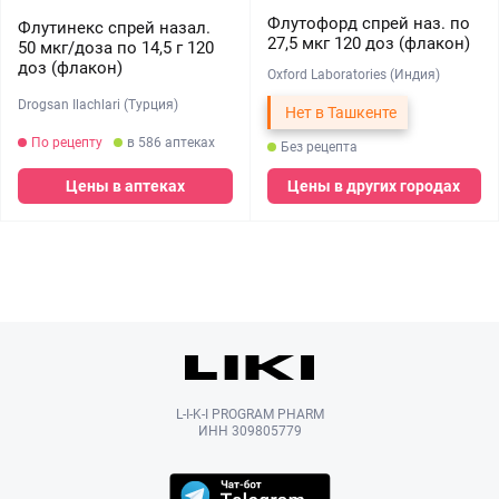
Флутофорд спрей наз. по
Флутинекс спрей назал.
27,5 мкг 120 доз (флакон)
50 мкг/доза по 14,5 г 120
доз (флакон)
Oxford Laboratories (Индия)
Drogsan Ilachlari (Турция)
Нет в Ташкенте
По рецепту
в 586 аптеках
Без рецепта
Цены в аптеках
Цены в других городах
L-I-K-I PROGRAM PHARM
ИНН 309805779