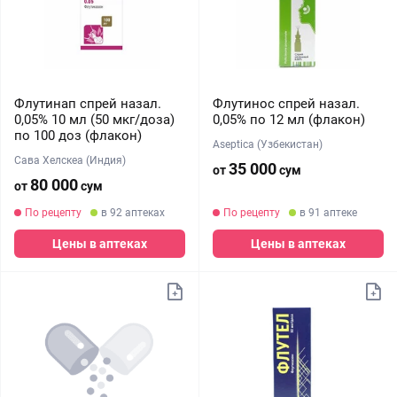
Флутинап спрей назал.
Флутинос спрей назал.
0,05% 10 мл (50 мкг/доза)
0,05% по 12 мл (флакон)
по 100 доз (флакон)
Aseptica (Узбекистан)
Сава Хелскеа (Индия)
35 000
от
сум
80 000
от
сум
По рецепту
в 92 аптеках
По рецепту
в 91 аптеке
Цены в аптеках
Цены в аптеках