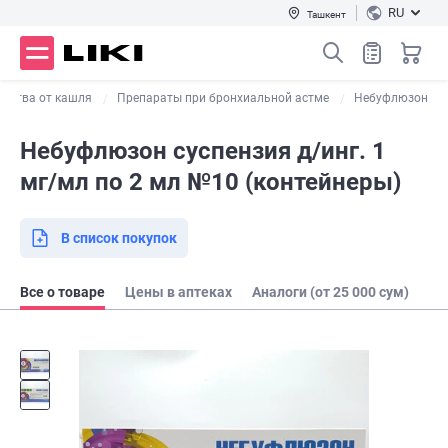
RU
Ташкент
арства от кашля
Препараты при бронхиальной астме
Небуфлюзон
Небуфлюзон суспензия д/инг. 1
мг/мл по 2 мл №10 (контейнеры)
В список покупок
Все о товаре
Цены в аптеках
Аналоги (от 25 000 сум)