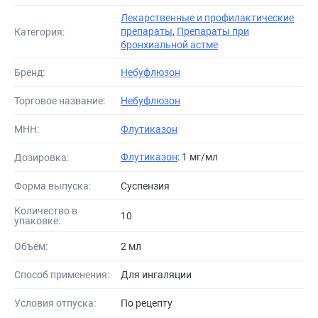
Лекарственные и профилактические
препараты
,
Препараты при
Категория:
бронхиальной астме
Бренд:
Небуфлюзон
Торговое название:
Небуфлюзон
МНН:
Флутиказон
Флутиказон
: 1 мг/мл
Дозировка:
Форма выпуска:
Суспензия
Количество в
10
упаковке:
Объём:
2 мл
Способ применения:
Для ингаляции
Условия отпуска:
По рецепту