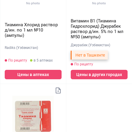
Витамин В1 (Тиамина
Тиамина Хлорид раствор
Гидрохлорид) Джурабек
д/ин. по 1 мл №10
раствор д/ин. 5% по 1 мл
(ампулы)
№50 (ампулы)
Джурабек (Узбекистан)
Radiks (Узбекистан)
Нет в Ташкенте
По рецепту
в 5 аптеках
По рецепту
Цены в аптеках
Цены в других городах