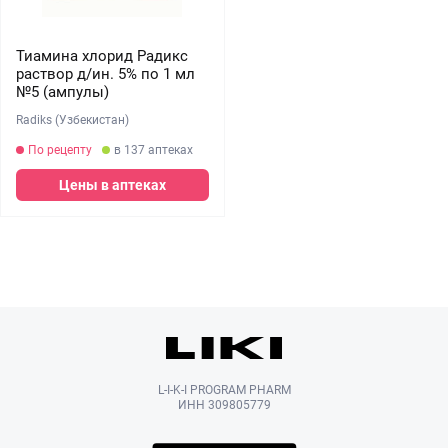
Тиамина хлорид Радикс
раствор д/ин. 5% по 1 мл
№5 (ампулы)
Radiks (Узбекистан)
По рецепту
в 137 аптеках
Цены в аптеках
L-I-K-I PROGRAM PHARM
ИНН 309805779