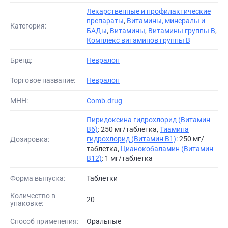
Лекарственные и профилактические
препараты
,
Витамины, минералы и
Категория:
БАДы
,
Витамины
,
Витамины группы В
,
Комплекс витаминов группы B
Бренд:
Невралон
Торговое название:
Невралон
МНН:
Comb.drug
Пиридоксина гидрохлорид (Витамин
B6)
: 250 мг/таблетка,
Тиамина
гидрохлорид (Витамин B1)
: 250 мг/
Дозировка:
таблетка,
Цианокобаламин (Витамин
B12)
: 1 мг/таблетка
Форма выпуска:
Таблетки
Количество в
20
упаковке:
Способ применения:
Оральные