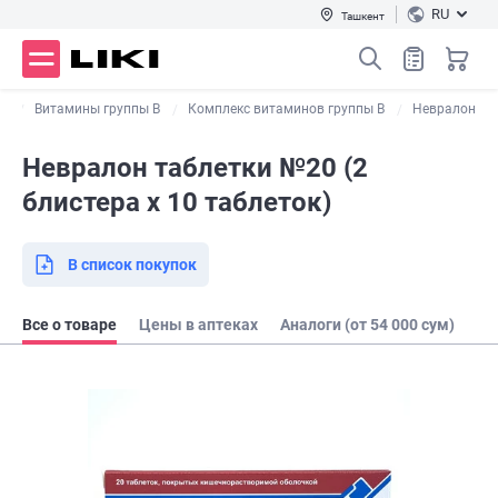
RU
Ташкент
ы
Витамины группы В
Комплекс витаминов группы B
Невралон
Невралон таблетки №20 (2
блистера х 10 таблеток)
В список покупок
Все о товаре
Цены в аптеках
Аналоги (от 54 000 сум)