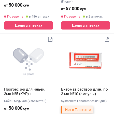
(Индия)
50 000
от
сум
57 000
от
сум
По рецепту
в 486 аптеках
По рецепту
в 2 аптеках
Цены в аптеках
Цены в аптеках
Прогрес р-р для иньек.
Витомат раствор д/ин. по
3мл №5 (КУР) ++
3 мл №10 (ампулы)
Байан Медикал (Узбекистан)
Systochem Laboratories (Индия)
58 000
от
сум
Нет в Ташкенте