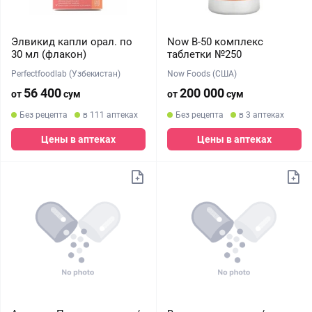
Элвикид капли орал. по
Now В-50 комплекс
30 мл (флакон)
таблетки №250
Perfectfoodlab (Узбекистан)
Now Foods (США)
56 400
200 000
от
сум
от
сум
Без рецепта
в 111 аптеках
Без рецепта
в 3 аптеках
Цены в аптеках
Цены в аптеках