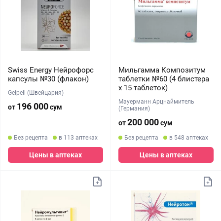
Swiss Energy Нейрофорс
Мильгамма Композитум
капсулы №30 (флакон)
таблетки №60 (4 блистера
х 15 таблеток)
Gelpell (Швейцария)
Мауерманн Арцнаймитель
196 000
от
сум
(Германия)
200 000
от
сум
Без рецепта
в 113 аптеках
Без рецепта
в 548 аптеках
Цены в аптеках
Цены в аптеках