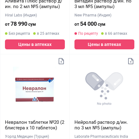
Аливита Плюс раствор д/
Витадин раствор д/ин. по
ин. по 2 мл №5 (ампулы)
3 мл №5 (ампулы)
Hiral Labs (Индия)
New Pharma (Индия)
78 990
54 000
от
сум
от
сум
Без рецепта
в 25 аптеках
По рецепту
в 66 аптеках
Цены в аптеках
Цены в аптеках
Невралон таблетки №20 (2
Нейролаб раствор д/ин.
блистера х 10 таблеток)
по 3 мл №5 (ампулы)
Уорлд Медицин (Турция)
Laborate Pharmaceuticals India