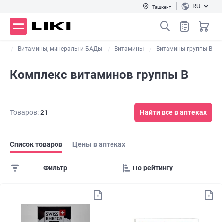
RU
Ташкент
ог
Витамины, минералы и БАДы
Витамины
Витамины группы В
Комплекс витаминов группы B
Товаров:
21
Найти все в аптеках
Список товаров
Цены в аптеках
Фильтр