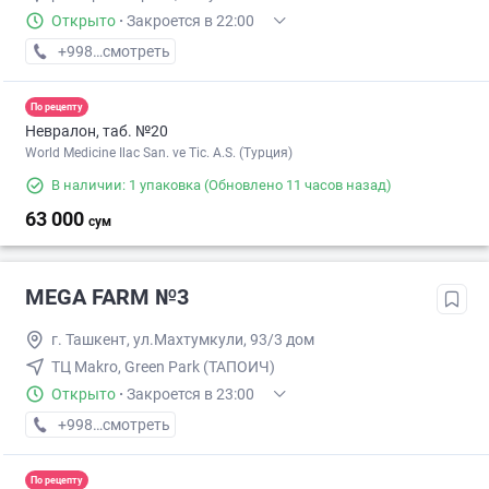
Открыто
·
Закроется в 22:00
+998 (71) XXX-XX-XX
смотреть
По рецепту
Невралон, таб. №20
World Medicine Ilac San. ve Tic. A.S. (Турция)
В наличии: 1 упаковка
(Обновлено 11 часов назад)
63 000
сум
MEGA FARM №3
г. Ташкент, ул.Махтумкули, 93/3 дом
ТЦ Makro, Green Park (ТАПОИЧ)
Открыто
·
Закроется в 23:00
+998 (55) XXX-XX-XX
смотреть
По рецепту