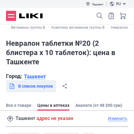
RU
Ташкент
ины
Витамины группы В
Комплекс витаминов группы B
Невралон
Невралон таблетки №20 (2
блистера х 10 таблеток): цена в
Ташкенте
Город:
Ташкент
В список покупок
Все о товаре
Цены в аптеках
Аналоги (от 48 200 сум)
Ташкент
адрес не указан
Изменить