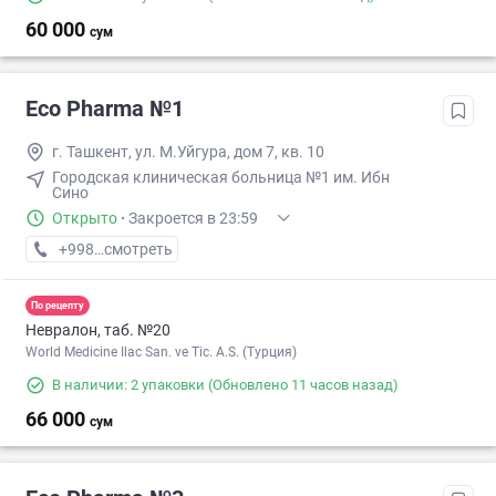
60 000
сум
Eco Pharma №1
г. Ташкент, ул. М.Уйгура, дом 7, кв. 10
Городская клиническая больница №1 им. Ибн
Сино
Открыто
·
Закроется в 23:59
+998 (71) XXX-XX-XX
смотреть
По рецепту
Невралон, таб. №20
World Medicine Ilac San. ve Tic. A.S. (Турция)
В наличии: 2 упаковки
(Обновлено 11 часов назад)
66 000
сум