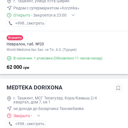
г. Ташкент, улица Уста Ширин
Рядом с супермаркетом «Korzinka»
Открыто
·
Закроется в 23:00
+998 (71) XXX-XX-XX
смотреть
По рецепту
Невралон, таб. №20
World Medicine Ilac San. ve Tic. A.S. (Турция)
В наличии: 1 упаковка
(Обновлено 11 часов назад)
62 000
сум
MEDTEKA DORIXONA
г. Ташкент, МСГ Тепагузар, Кора/Камыш 2/4
квартал, дом 7, кв 1
не доходя до базарчика Тансикбаева
Закрыто
·
+998 (77) XXX-XX-XX
смотреть