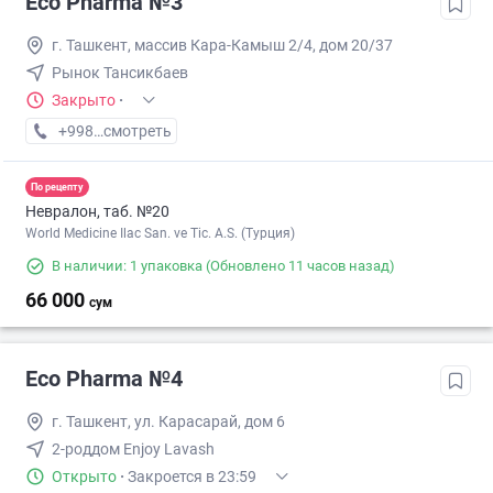
Eco Pharma №3
г. Ташкент, массив Кара-Камыш 2/4, дом 20/37
Рынок Тансикбаев
Закрыто
·
+998 (99) XXX-XX-XX
смотреть
По рецепту
Невралон, таб. №20
World Medicine Ilac San. ve Tic. A.S. (Турция)
В наличии: 1 упаковка
(Обновлено 11 часов назад)
66 000
сум
Eco Pharma №4
г. Ташкент, ул. Карасарай, дом 6
2-роддом Enjoy Lavash
Открыто
·
Закроется в 23:59