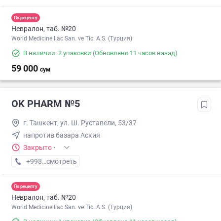
По рецепту
Невралон, таб. №20
World Medicine Ilac San. ve Tic. A.S. (Турция)
В наличии: 2 упаковки
(Обновлено 11 часов назад)
59 000
сум
OK PHARM №5
г. Ташкент, ул. Ш. Руставели, 53/37
напротив базара Аския
Закрыто
·
+998 (90) XXX-XX-XX
смотреть
По рецепту
Невралон, таб. №20
World Medicine Ilac San. ve Tic. A.S. (Турция)