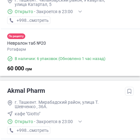
г. Ташкент. Чиланзарский район, 9 квартал,
улица Катартал, 5
Открыто
·
Закроется в 23:00
+998 (99) XXX-XX-XX
смотреть
По рецепту
Невралон таб №20
Ротафарм
В наличии: 6 упаковок
(Обновлено 1 час назад)
60 000
сум
Akmal Pharm
г. Ташкент. Мирабадский район, улица Т.
Шевченко , 36А.
кафе "Giotto"
Открыто
·
Закроется в 23:00
+998 (99) XXX-XX-XX
смотреть