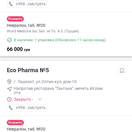
+998 (55) XXX-XX-XX
смотреть
По рецепту
Невралон, таб. №20
World Medicine Ilac San. ve Tic. A.S. (Турция)
В наличии: 1 упаковка
(Обновлено 11 часов назад)
66 000
сум
Eco Pharma №5
г. Ташкент, ул.Олтин кул, дом-10
Напротив ресторана "Тантана", мечеть Ислам
ота
Закрыто
·
+998 (55) XXX-XX-XX
смотреть
По рецепту
Невралон, таб. №20