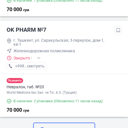
В наличии: 1 упаковка
(Обновлено 11 часов назад)
70 000
сум
OK PHARM №7
г. Ташкент, ул. Саракульская, 3-переулок, дом-1,
кв-1
Железнодорожная поликлиника
Закрыто
·
+998 (90) XXX-XX-XX
смотреть
По рецепту
Невралон, таб. №20
World Medicine Ilac San. ve Tic. A.S. (Турция)
В наличии: 2 упаковки
(Обновлено 11 часов назад)
70 000
сум