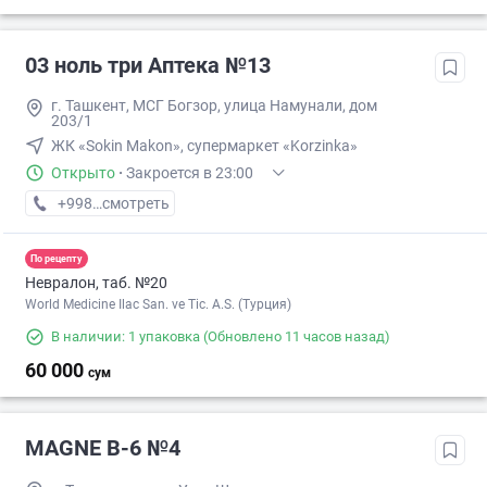
03 ноль три Аптека №13
г. Ташкент, МСГ Богзор, улица Намунали, дом
203/1
ЖК «Sokin Makon», супермаркет «Korzinka»
Открыто
·
Закроется в 23:00
+998 (77) XXX-XX-XX
смотреть
По рецепту
Невралон, таб. №20
World Medicine Ilac San. ve Tic. A.S. (Турция)
В наличии: 1 упаковка
(Обновлено 11 часов назад)
60 000
сум
MAGNE B-6 №4