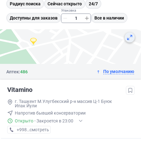
Радиус поиска
Сейчас открыто
24/7
Упаковка
Доступны для заказов
Все в наличии
По умолчанию
Аптек:
486
Vitamino
г. Ташкент М.Улугбекский р-н массив Ц-1 Буюк
Ипак Йули
Напротив бывшей консерватории
Открыто
·
Закроется в 23:00
+998 (95) XXX-XX-XX
смотреть