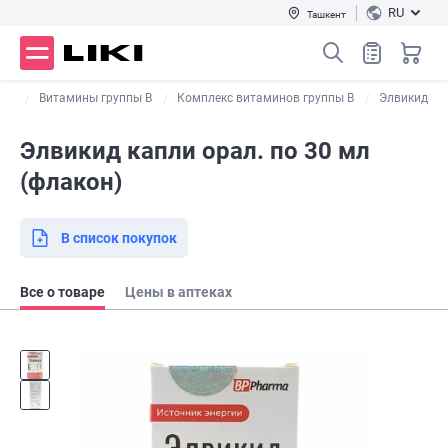
RU
Ташкент
ны
Витамины группы В
Комплекс витаминов группы B
Элвикид
Элвикид капли орал. по 30 мл
(флакон)
В список покупок
Все о товаре
Цены в аптеках