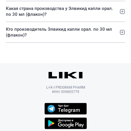
Какая страна производства у Элвикид капли орал.
по 30 мл (флакон)?
Кто производитель Элвикид капли орал. по 30 мл
(флакон)?
L-I-K-I PROGRAM PHARM
ИНН 309805779