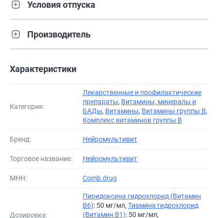
Условия отпуска
Производитель
Характеристики
Лекарственные и профилактические
препараты
,
Витамины, минералы и
Категория:
БАДы
,
Витамины
,
Витамины группы В
,
Комплекс витаминов группы B
Бренд:
Нейромультивит
Торговое название:
Нейромультивит
МНН:
Comb.drug
Пиридоксина гидрохлорид (Витамин
B6)
: 50 мг/мл,
Тиамина гидрохлорид
(Витамин B1)
: 50 мг/мл,
Дозировка: