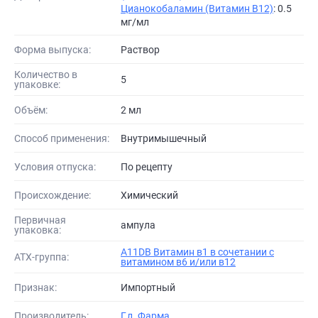
Цианокобаламин (Витамин B12)
: 0.5
мг/мл
Форма выпуска:
Раствор
Количество в
5
упаковке:
Объём:
2 мл
Способ применения:
Внутримышечный
Условия отпуска:
По рецепту
Происхождение:
Химический
Первичная
ампула
упаковка:
A11DB Витамин в1 в сочетании с
АТХ-группа:
витамином в6 и/или в12
Признак:
Импортный
Производитель:
Г.л. Фарма