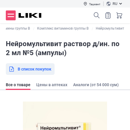
RU
Ташкент
итамины группы В
Комплекс витаминов группы B
Нейромультивит
Нейромультивит раствор д/ин. по
2 мл №5 (ампулы)
В список покупок
Все о товаре
Цены в аптеках
Аналоги (от 54 000 сум)