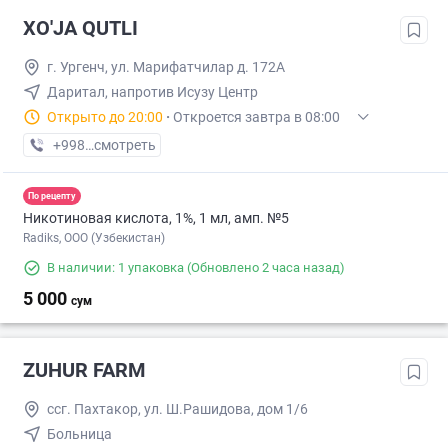
XO'JA QUTLI
г. Ургенч, ул. Марифатчилар д. 172А
Даритал, напротив Исузу Центр
Открыто до 20:00
·
Откроется завтра в 08:00
+998 (99) XXX-XX-XX
смотреть
По рецепту
Никотиновая кислота, 1%, 1 мл, амп. №5
Radiks, ООО (Узбекистан)
В наличии: 1 упаковка
(Обновлено 2 часа назад)
5 000
сум
ZUHUR FARM
ссг. Пахтакор, ул. Ш.Рашидова, дом 1/6
Больница