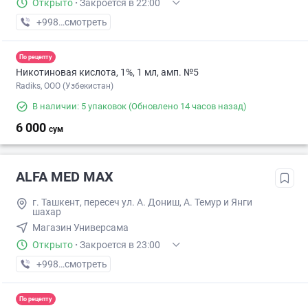
Открыто
·
Закроется в 22:00
+998 (71) XXX-XX-XX
смотреть
По рецепту
Никотиновая кислота, 1%, 1 мл, амп. №5
Radiks, ООО (Узбекистан)
В наличии: 5 упаковок
(Обновлено 14 часов назад)
6 000
сум
ALFA MED MAX
г. Ташкент, пересеч ул. А. Дониш, А. Темур и Янги
шахар
Магазин Универсама
Открыто
·
Закроется в 23:00
+998 (71) XXX-XX-XX
смотреть
По рецепту