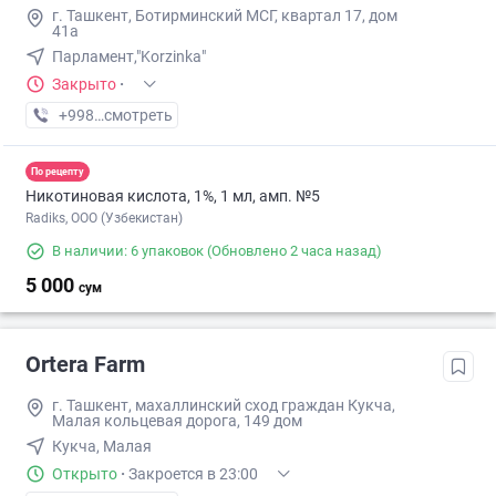
г. Ташкент, Ботирминский МСГ, квартал 17, дом
41а
Парламент,"Korzinka"
Закрыто
·
+998 (98) XXX-XX-XX
смотреть
По рецепту
Никотиновая кислота, 1%, 1 мл, амп. №5
Radiks, ООО (Узбекистан)
В наличии: 6 упаковок
(Обновлено 2 часа назад)
5 000
сум
Ortera Farm
г. Ташкент, махаллинский сход граждан Кукча,
Малая кольцевая дорога, 149 дом
Кукча, Малая
Открыто
·
Закроется в 23:00