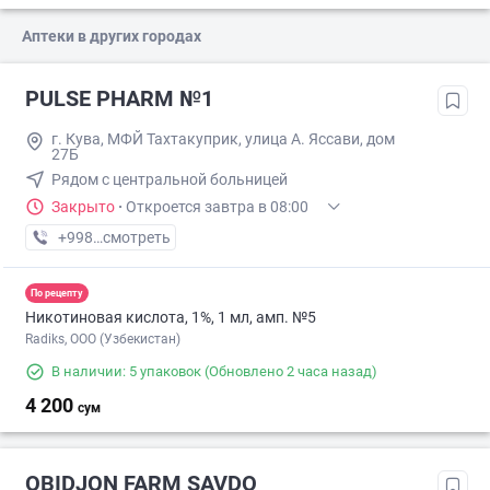
Аптеки в других городах
PULSE PHARM №1
г. Кува, МФЙ Тахтакуприк, улица А. Яссави, дом
27Б
Рядом с центральной больницей
Закрыто
·
Откроется завтра в 08:00
+998 (90) XXX-XX-XX
смотреть
По рецепту
Никотиновая кислота, 1%, 1 мл, амп. №5
Radiks, ООО (Узбекистан)
В наличии: 5 упаковок
(Обновлено 2 часа назад)
4 200
сум
OBIDJON FARM SAVDO