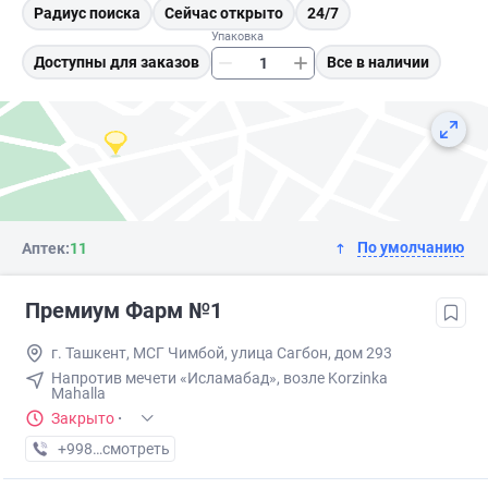
Радиус поиска
Сейчас открыто
24/7
Упаковка
Доступны для заказов
Все в наличии
По умолчанию
Аптек:
11
Премиум Фарм №1
г. Ташкент, МСГ Чимбой, улица Сагбон, дом 293
Напротив мечети «Исламабад», возле Korzinka
Mahalla
Закрыто
·
+998 (95) XXX-XX-XX
смотреть