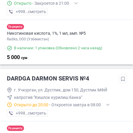
Открыто
·
Закроется в 21:00
+998 (99) XXX-XX-XX
смотреть
По рецепту
Никотиновая кислота, 1%, 1 мл, амп. №5
Radiks, ООО (Узбекистан)
В наличии: 1 упаковка
(Обновлено 2 часа назад)
5 000
сум
DARDGA DARMON SERVIS №4
г. Учкуpган, ул. Дустлик, дом 150, Дустлик МФЙ
напротив "Кишлок курилиш банка"
Открыто до 20:00
·
Откроется завтра в 08:00
+998 (77) XXX-XX-XX
смотреть
По рецепту