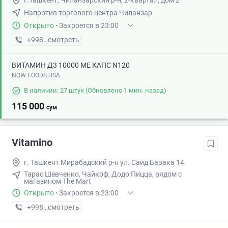
г.Ташкент, Чиланзарский р-н, 2-квартал, дом 2
Напротив торгового центра Чиланзар
Открыто
·
Закроется в 23:00
+998 (95) XXX-XX-XX
смотреть
ВИТАМИН Д3 10000 МЕ КАПС N120
NOW FOODS.USA
В наличии: 27 штук
(Обновлено 1 мин. назад)
115 000
сум
Vitamino
г. Ташкент Мирабадский р-н ул. Саид Барака 14
Тарас Шевченко, Чайкоф, Додо Пицца, рядом с
магазином The Mart
Открыто
·
Закроется в 23:00
+998 (95) XXX-XX-XX
смотреть