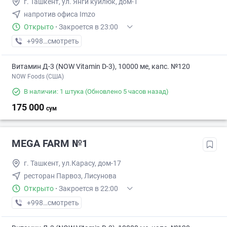
г. Ташкент, ул. Янги куйлюк, дом-1
напротив офиса Imzo
Открыто
·
Закроется в 23:00
+998 (71) XXX-XX-XX
смотреть
Витамин Д-3 (NOW Vitamin D-3), 10000 ме, капс. №120
NOW Foods (США)
В наличии: 1 штука
(Обновлено 5 часов назад)
175 000
сум
MEGA FARM №1
г. Ташкент, ул.Карасу, дом-17
ресторан Парвоз, Лисунова
Открыто
·
Закроется в 22:00
+998 (71) XXX-XX-XX
смотреть