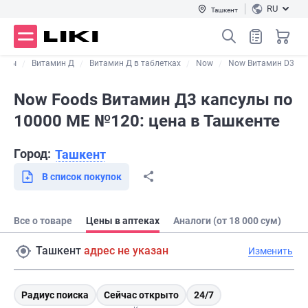
RU
Ташкент
мины
Витамин Д
Витамин Д в таблетках
Now
Now Витамин D3
Now Foods Витамин Д3 капсулы по
10000 МЕ №120: цена в Ташкенте
Город:
Ташкент
В список покупок
Все о товаре
Цены в аптеках
Аналоги (от 18 000 сум)
Ташкент
адрес не указан
Изменить
Радиус поиска
Сейчас открыто
24/7