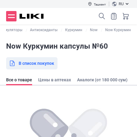
RU
Ташкент
стимуляторы
Антиоксиданты
Куркумин
Now
Now Куркумин
Now Куркумин капсулы №60
В список покупок
Все о товаре
Цены в аптеках
Аналоги (от 180 000 сум)