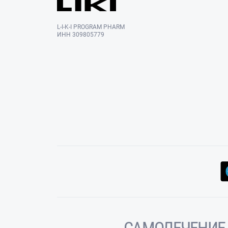
L-I-K-I PROGRAM PHARM
ИНН 309805779