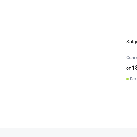
Solg
Солг
1
от
Без