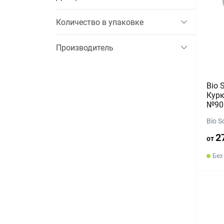
Количество в упаковке
Производитель
Bio 
Курк
№90
Bio S
2
от
Без