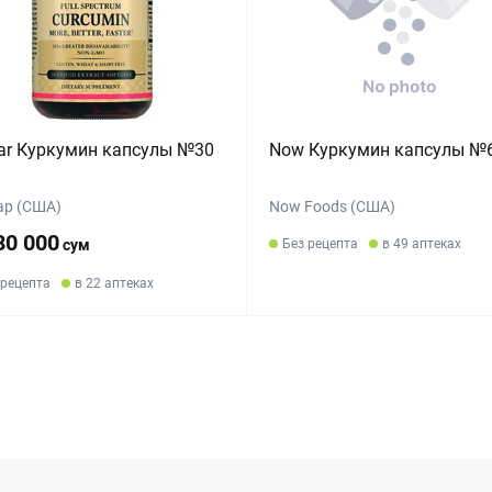
ar Куркумин капсулы №30
Now Куркумин капсулы №
ар (США)
Now Foods (США)
80 000
сум
Без рецепта
в 49 аптеках
 рецепта
в 22 аптеках