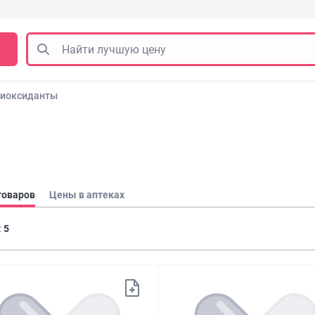
тиоксиданты
товаров
Цены в аптеках
:
5