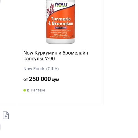
Now Куркумин и бромелайн
капсулы №90
Now Foods (США)
250 000
от
сум
в 1 аптеке