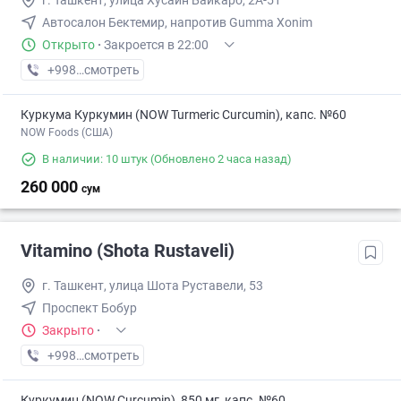
г. Ташкент, улица Хусайн Байкаро, 2А-51
Автосалон Бектемир, напротив Gumma Xonim
Открыто
·
Закроется в 22:00
+998 (77) XXX-XX-XX
смотреть
Куркума Куркумин (NOW Turmeric Curcumin), капс. №60
NOW Foods (США)
В наличии: 10 штук
(Обновлено 2 часа назад)
260 000
сум
Vitamino (Shota Rustaveli)
г. Ташкент, улица Шота Руставели, 53
Проспект Бобур
Закрыто
·
+998 (70) XXX-XX-XX
смотреть
Куркумин (NOW Curcumin), 850 мг, капс. №60