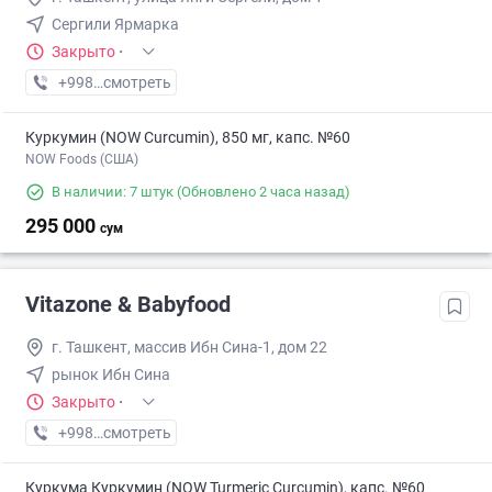
Сергили Ярмарка
Закрыто
·
+998 (77) XXX-XX-XX
смотреть
Куркумин (NOW Curcumin), 850 мг, капс. №60
NOW Foods (США)
В наличии: 7 штук
(Обновлено 2 часа назад)
295 000
сум
Vitazone & Babyfood
г. Ташкент, массив Ибн Сина-1, дом 22
рынок Ибн Сина
Закрыто
·
+998 (88) XXX-XX-XX
смотреть
Куркума Куркумин (NOW Turmeric Curcumin), капс. №60