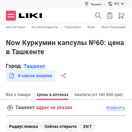
RU
Ташкент
остимуляторы
Антиоксиданты
Куркумин
Now
Now Куркумин
Now Куркумин капсулы №60: цена
в Ташкенте
Город:
Ташкент
В список покупок
Все о товаре
Цены в аптеках
Аналоги (от 180 000 сум)
Ташкент
адрес не указан
Изменить
Радиус поиска
Сейчас открыто
24/7