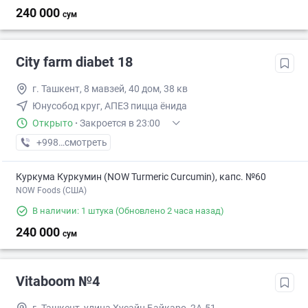
240 000
сум
City farm diabet 18
г. Ташкент, 8 мавзей, 40 дом, 38 кв
Юнусобод круг, АПЕЗ пицца ёнида
Открыто
·
Закроется в 23:00
+998 (95) XXX-XX-XX
смотреть
Куркума Куркумин (NOW Turmeric Curcumin), капс. №60
NOW Foods (США)
В наличии: 1 штука
(Обновлено 2 часа назад)
240 000
сум
Vitaboom №4