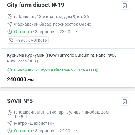
City farm diabet №19
г. Ташкент, 13-й квартал, дом 9, кв. 36
Фархадский базар, перекресток Оазис
Открыто
·
Закроется в 23:00
+998 (95) XXX-XX-XX
смотреть
Куркума Куркумин (NOW Turmeric Curcumin), капс. №60
NOW Foods (США)
В наличии: 2 штуки
(Обновлено 2 часа назад)
240 000
сум
SAVII №5
г. Ташкент, МСГ Отчопар-1, улица Чинобод, дом
1, кв. 1
Метро «Шахристан»
Открыто
·
Закроется в 22:00