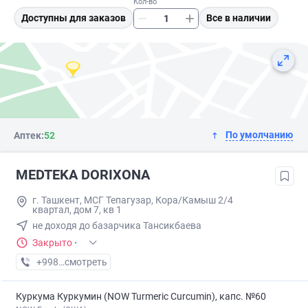
Кол-во
Доступны для заказов
Все в наличии
По умолчанию
Аптек:
52
MEDTEKA DORIXONA
г. Ташкент, МСГ Тепагузар, Кора/Камыш 2/4
квартал, дом 7, кв 1
не доходя до базарчика Тансикбаева
Закрыто
·
+998 (77) XXX-XX-XX
смотреть
Куркума Куркумин (NOW Turmeric Curcumin), капс. №60