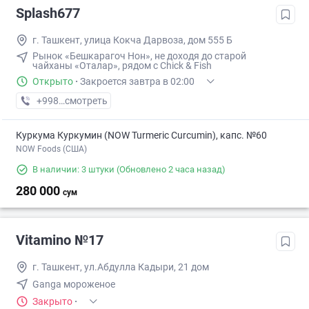
Splash677
г. Ташкент, улица Кокча Дарвоза, дом 555 Б
Рынок «Бешкарагоч Нон», не доходя до старой
чайханы «Оталар», рядом с Chick & Fish
Открыто
·
Закроется завтра в 02:00
+998 (95) XXX-XX-XX
смотреть
Куркума Куркумин (NOW Turmeric Curcumin), капс. №60
NOW Foods (США)
В наличии: 3 штуки
(Обновлено 2 часа назад)
280 000
сум
Vitamino №17
г. Ташкент, ул.Абдулла Кадыри, 21 дом
Ganga мороженое
Закрыто
·