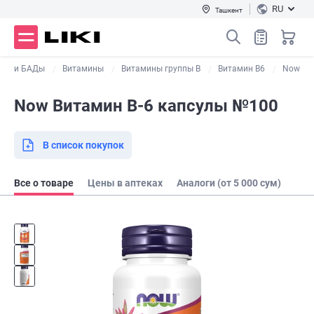
RU
Ташкент
алы и БАДы
Витамины
Витамины группы В
Витамин В6
Now
Now Витамин В-6 капсулы №100
В список покупок
Все о товаре
Цены в аптеках
Аналоги (от 5 000 сум)