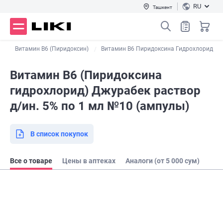
RU
Ташкент
6
Витамин B6 (Пиридоксин)
Витамин B6 Пиридоксина Гидрохлорид
Витамин В6 (Пиридоксина
гидрохлорид) Джурабек раствор
д/ин. 5% по 1 мл №10 (ампулы)
В список покупок
Все о товаре
Цены в аптеках
Аналоги (от 5 000 сум)