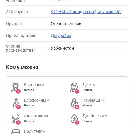
упаковка:
АТХ-группа:
A11HA02 Пиридоксин (витамин в6)
Признак:
Отечественный
Производитель:
Джурабек
Страна
Узбекистан
производства:
Кому можно
Взрослым
Детям
Нельзя
Нельзя
Беременным
Кормящим
Нельзя
Нельзя
Аллергикам
Диабетикам
Нельзя
Нельзя
Водителям