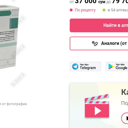
37 000
79 7
от
сум
до
По рецепту
в 54 аптек
Найти в ап
Аналоги (от 
К
По
я от фотографии