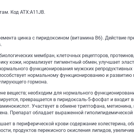
ам. Код АТХ:A11JB.
лемента цинка с пиридоксином (витамина В6). Действие п
.
иологических мембран, клеточных рецепторов, протеинов, 
ику кожи, нормализует пигментный обмен, улучшает эласт
нормального функционирования мужских репродуктивных о
способствует нормальному функционированию и развитию 
улирующего гормона.
мене веществ; необходим для нормального функционирован
лируется, превращается в пиридоксаль-5-фосфат и входит
минокислот. Участвует в обмене триптофана, метионина, ц
ена. Препарат обладает выраженной гиполипидемической 
шает в периферической крови содержание холестерина, об
ности, продуктов перекисного окисления липидов, увелич