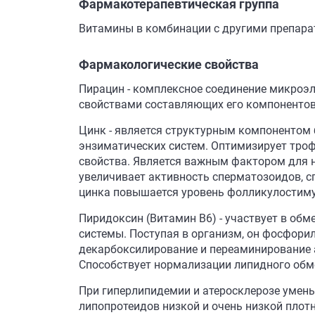
Фармакотерапевтическая группа
Витамины в комбинации с другими препарат
Фармакологические свойства
Пирацин - комплексное соединение микроэ
свойствами составляющих его компонентов
Цинк - является структурным компонентом б
энзиматических систем. Оптимизирует троф
свойства. Является важным фактором для 
увеличивает активность сперматозоидов, 
цинка повышается уровень фолликулостим
Пиридоксин (Витамин B6) - участвует в об
системы. Поступая в организм, он фосфори
декарбоксилирование и переаминирование а
Способствует нормализации липидного обм
При гиперлипидемии и атеросклерозе умень
липопротеидов низкой и очень низкой плот