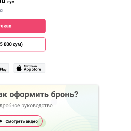
00
сум
ах
теках
5 000 сум)
ак оформить бронь?
дробное руководство
Смотреть видео