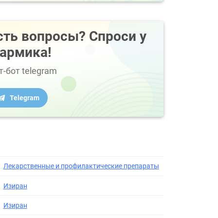
сть вопросы? Спроси у
армика!
т-бот telegram
Telegram
Лекарственные и профилактические препараты
Изиран
Изиран