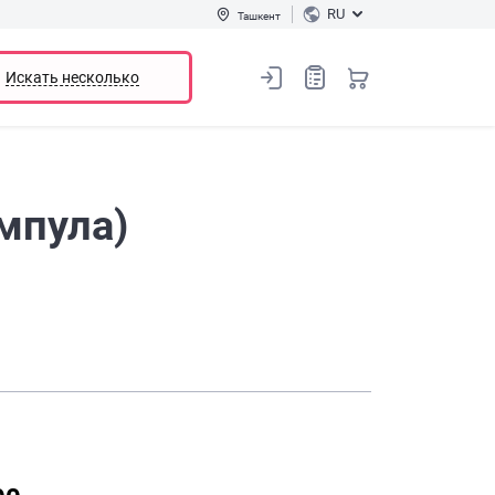
RU
Ташкент
Искать несколько
ампула)