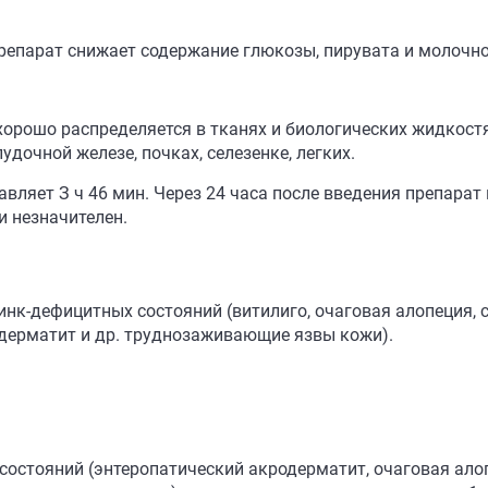
репарат снижает содержание глюкозы, пирувата и молочно
хорошо распределяется в тканях и биологических жидкос
дочной железе, почках, селезенке, легких.
вляет З ч 46 мин. Через 24 часа после введения препарат 
и незначителен.
нк-дефицитных состояний (витилиго, очаговая алопеция, с
дерматит и др. труднозаживающие язвы кожи).
остояний (энтеропатический акродерматит, очаговая алоп