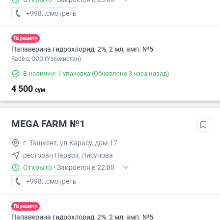
+998 (71) XXX-XX-XX
смотреть
По рецепту
Папаверина гидрохлорид, 2%, 2 мл, амп. №5
Radiks, ООО (Узбекистан)
В наличии: 1 упаковка
(Обновлено 3 часа назад)
4 500
сум
MEGA FARM №1
г. Ташкент, ул.Карасу, дом-17
ресторан Парвоз, Лисунова
Открыто
·
Закроется в 22:00
+998 (71) XXX-XX-XX
смотреть
По рецепту
Папаверина гидрохлорид, 2%, 2 мл, амп. №5