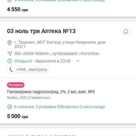
4 550
сум
03 ноль три Аптека №13
г. Ташкент, МСГ Богзор, улица Намунали, дом
203/1
ЖК «Sokin Makon», супермаркет «Korzinka»
Открыто
·
Закроется в 23:00
+998 (77) XXX-XX-XX
смотреть
По рецепту
Папаверина гидрохлорид, 2%, 2 мл, амп. №5
Radiks, ООО (Узбекистан)
В наличии: 3 упаковки
(Обновлено 3 часа назад)
5 000
сум