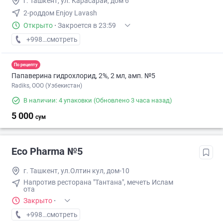
г. Ташкент, ул. Карасарай, дом 6
2-роддом Enjoy Lavash
Открыто
·
Закроется в 23:59
+998 (55) XXX-XX-XX
смотреть
По рецепту
Папаверина гидрохлорид, 2%, 2 мл, амп. №5
Radiks, ООО (Узбекистан)
В наличии: 4 упаковки
(Обновлено 3 часа назад)
5 000
сум
Eco Pharma №5
г. Ташкент, ул.Олтин кул, дом-10
Напротив ресторана "Тантана", мечеть Ислам
ота
Закрыто
·
+998 (55) XXX-XX-XX
смотреть