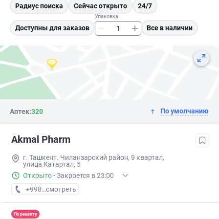
Радиус поиска
Сейчас открыто
24/7
Упаковка
Доступны для заказов
Все в наличии
По умолчанию
Аптек:
320
Akmal Pharm
г. Ташкент. Чиланзарский район, 9 квартал,
улица Катартал, 5
Открыто
·
Закроется в 23:00
+998 (99) XXX-XX-XX
смотреть
По рецепту