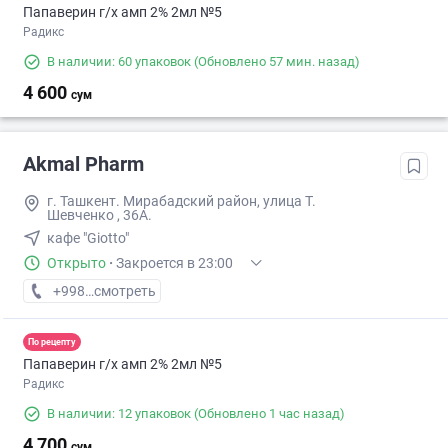
Папаверин г/х амп 2% 2мл №5
Радикс
В наличии: 60 упаковок
(Обновлено 57 мин. назад)
4 600
сум
Akmal Pharm
г. Ташкент. Мирабадский район, улица Т.
Шевченко , 36А.
кафе "Giotto"
Открыто
·
Закроется в 23:00
+998 (99) XXX-XX-XX
смотреть
По рецепту
Папаверин г/х амп 2% 2мл №5
Радикс
В наличии: 12 упаковок
(Обновлено 1 час назад)
4 700
сум