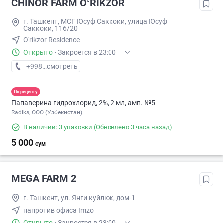
CHINOR FARM OʻRIKZOR
г. Ташкент, МСГ Юсуф Саккоки, улица Юсуф
Саккоки, 116/20
O'rikzor Residence
Открыто
·
Закроется в 23:00
+998 (77) XXX-XX-XX
смотреть
По рецепту
Папаверина гидрохлорид, 2%, 2 мл, амп. №5
Radiks, ООО (Узбекистан)
В наличии: 3 упаковки
(Обновлено 3 часа назад)
5 000
сум
MEGA FARM 2
г. Ташкент, ул. Янги куйлюк, дом-1
напротив офиса Imzo
Открыто
·
Закроется в 23:00