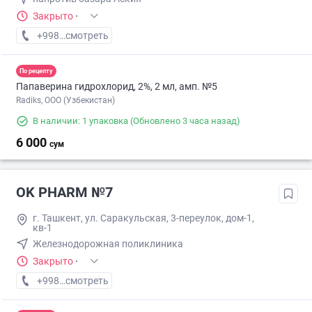
Закрыто
·
+998 (90) XXX-XX-XX
смотреть
По рецепту
Папаверина гидрохлорид, 2%, 2 мл, амп. №5
Radiks, ООО (Узбекистан)
В наличии: 1 упаковка
(Обновлено 3 часа назад)
6 000
сум
OK PHARM №7
г. Ташкент, ул. Саракульская, 3-переулок, дом-1,
кв-1
Железнодорожная поликлиника
Закрыто
·
+998 (90) XXX-XX-XX
смотреть