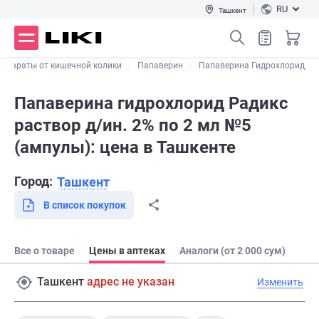
RU
Ташкент
репараты от кишечной колики
Папаверин
Папаверина Гидрохлорид
Папаверина гидрохлорид Радикс
раствор д/ин. 2% по 2 мл №5
(ампулы): цена в Ташкенте
Город:
Ташкент
В список покупок
Все о товаре
Цены в аптеках
Аналоги (от 2 000 сум)
Ташкент
адрес не указан
Изменить