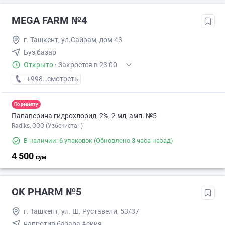
MEGA FARM №4
г. Ташкент, ул.Сайрам, дом 43
Буз базар
Открыто
·
Закроется в 23:00
+998 (55) XXX-XX-XX
смотреть
По рецепту
Папаверина гидрохлорид, 2%, 2 мл, амп. №5
Radiks, ООО (Узбекистан)
В наличии: 6 упаковок
(Обновлено 3 часа назад)
4 500
сум
OK PHARM №5
г. Ташкент, ул. Ш. Руставели, 53/37
напротив базара Аския