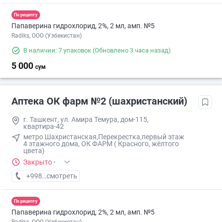
По рецепту
Папаверина гидрохлорид, 2%, 2 мл, амп. №5
Radiks, ООО (Узбекистан)
В наличии: 7 упаковок
(Обновлено 3 часа назад)
5 000
сум
Аптека ОК фарм №2 (шахристанский)
г. Ташкент, ул. Амира Темура, дом-115,
квартира-42
метро Шахристанская,Перекрестка,первый этаж
4 этажного дома, ОК ФАРМ ( Красного, жёлтого
цвета)
Закрыто
·
+998 (90) XXX-XX-XX
смотреть
По рецепту
Папаверина гидрохлорид, 2%, 2 мл, амп. №5