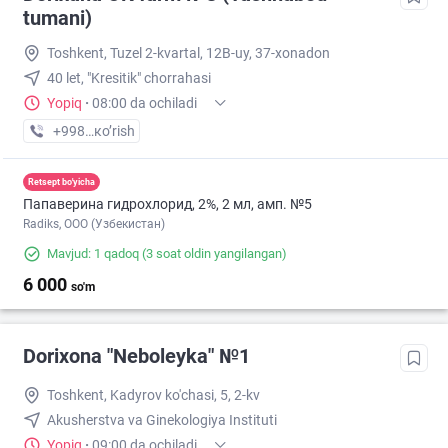
tumani)
Toshkent, Tuzel 2-kvartal, 12B-uy, 37-xonadon
40 let, "Kresitik" chorrahasi
Yopiq
·
08:00 da ochiladi
+998 (90) XXX-XX-XX
кo’rish
Retsept bo'yicha
Папаверина гидрохлорид, 2%, 2 мл, амп. №5
Radiks, ООО (Узбекистан)
Mavjud: 1 qadoq
(3 soat oldin yangilangan)
6 000
so'm
Dorixona "Neboleyka" №1
Toshkent, Kadyrov ko'chasi, 5, 2-kv
Akusherstva va Ginekologiya Instituti
Yopiq
·
09:00 da ochiladi