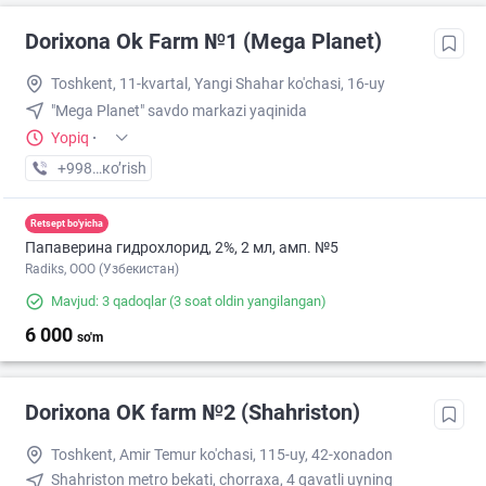
Dorixona Ok Farm №1 (Mega Planet)
Toshkent, 11-kvartal, Yangi Shahar ko'chasi, 16-uy
"Mega Planet" savdo markazi yaqinida
Yopiq
·
+998 (90) XXX-XX-XX
кo’rish
Retsept bo'yicha
Папаверина гидрохлорид, 2%, 2 мл, амп. №5
Radiks, ООО (Узбекистан)
Mavjud: 3 qadoqlar
(3 soat oldin yangilangan)
6 000
so'm
Dorixona ОK farm №2 (Shahriston)
Toshkent, Amir Temur ko'chasi, 115-uy, 42-xonadon
Shahriston metro bekati, chorraxa, 4 qavatli uyning