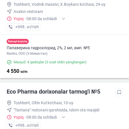
Toshkent, Vodnik massivi, X.Boykaro ko'chasi, 29-uy
Avalon restorani
Yopiq
·
08:00 da ochiladi
+998 (55) XXX-XX-XX
кo’rish
Retsept bo'yicha
Папаверина гидрохлорид, 2%, 2 мл, амп. №5
Radiks, ООО (Узбекистан)
Mavjud: 4 qadoqlar
(3 soat oldin yangilangan)
4 550
so'm
Eco Pharma dorixonalar tarmog'i №5
Toshkent, Oltin Kul ko'chasi, 10-uy
"Tantana" restorani qarshisida, Islom ota masjidi
Yopiq
·
08:00 da ochiladi
+998 (55) XXX-XX-XX
кo’rish