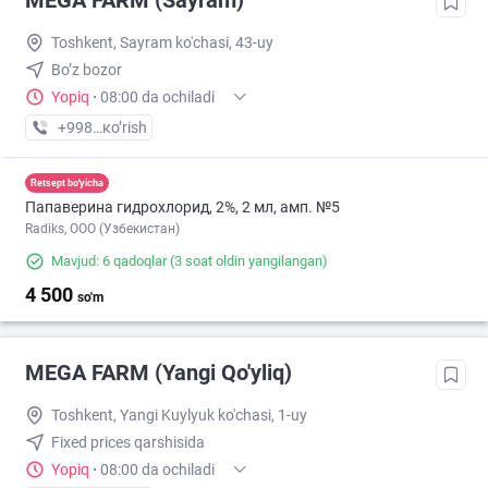
MEGA FARM (Sayram)
Toshkent, Sayram ko'chasi, 43-uy
Bo’z bozor
Yopiq
·
08:00 da ochiladi
+998 (55) XXX-XX-XX
кo’rish
Retsept bo'yicha
Папаверина гидрохлорид, 2%, 2 мл, амп. №5
Radiks, ООО (Узбекистан)
Mavjud: 6 qadoqlar
(3 soat oldin yangilangan)
4 500
so'm
MEGA FARM (Yangi Qo'yliq)
Toshkent, Yangi Kuylyuk ko'chasi, 1-uy
Fixed prices qarshisida
Yopiq
·
08:00 da ochiladi