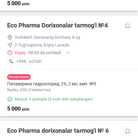
5 000
so'm
Eco Pharma Dorixonalar tarmog'i №4
Toshkent, Qorasaray ko'chasi, 6-uy
2-Tug'ruqxona, Enjoy Lavash
Yopiq
·
08:00 da ochiladi
+998 (55) XXX-XX-XX
кo’rish
Retsept bo'yicha
Папаверина гидрохлорид, 2%, 2 мл, амп. №5
Radiks, ООО (Узбекистан)
Mavjud: 4 qadoqlar
(3 soat oldin yangilangan)
5 000
so'm
Eco Pharma dorixonalar tarmog'i № 6