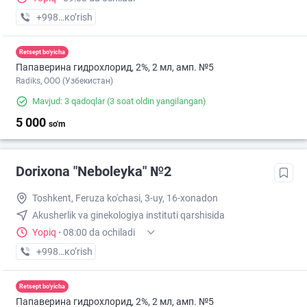
+998 (71) XXX-XX-XX
кo’rish
Retsept bo'yicha
Папаверина гидрохлорид, 2%, 2 мл, амп. №5
Radiks, ООО (Узбекистан)
Mavjud: 3 qadoqlar
(3 soat oldin yangilangan)
5 000
so'm
Dorixona "Neboleyka" №2
Toshkent, Feruza ko'chasi, 3-uy, 16-xonadon
Akusherlik va ginekologiya instituti qarshisida
Yopiq
·
08:00 da ochiladi
+998 (71) XXX-XX-XX
кo’rish
Retsept bo'yicha
Папаверина гидрохлорид, 2%, 2 мл, амп. №5