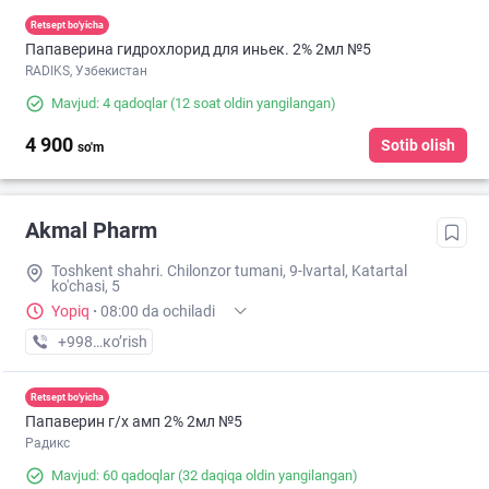
Retsept bo'yicha
Папаверина гидрохлорид для иньек. 2% 2мл №5
RADIKS, Узбекистан
Mavjud: 4 qadoqlar
(12 soat oldin yangilangan)
4 900
Sotib olish
so'm
Akmal Pharm
Toshkent shahri. Chilonzor tumani, 9-lvartal, Katartal
ko'chasi, 5
Yopiq
·
08:00 da ochiladi
+998 (99) XXX-XX-XX
кo’rish
Retsept bo'yicha
Папаверин г/х амп 2% 2мл №5
Радикс
Mavjud: 60 qadoqlar
(32 daqiqa oldin yangilangan)