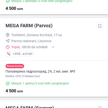
Mavjud: 2 qadoqlar
(3 soat oldin yangilangan)
4 500
so'm
MEGA FARM (Parvoz)
Toshkent, Qorasuv ko‘chasi, 17-uy
Parvoz restorani, Lisunova
Yopiq
·
08:00 da ochiladi
+998 (71) XXX-XX-XX
кo’rish
Retsept bo'yicha
Папаверина гидрохлорид, 2%, 2 мл, амп. №5
Radiks, ООО (Узбекистан)
Mavjud: 1 qadoq
(3 soat oldin yangilangan)
4 500
so'm