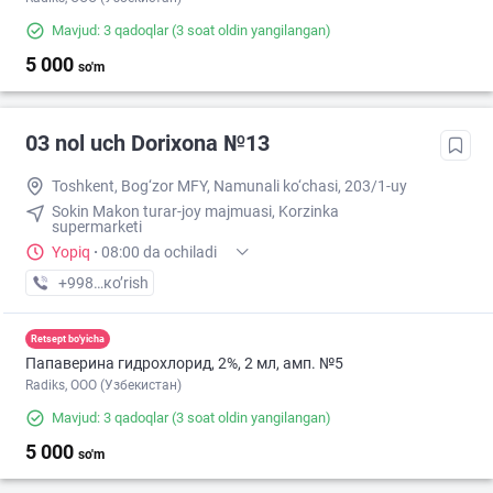
Mavjud: 3 qadoqlar
(3 soat oldin yangilangan)
5 000
so'm
03 nol uch Dorixona №13
Toshkent, Bog‘zor MFY, Namunali ko‘chasi, 203/1-uy
Sokin Makon turar-joy majmuasi, Korzinka
supermarketi
Yopiq
·
08:00 da ochiladi
+998 (77) XXX-XX-XX
кo’rish
Retsept bo'yicha
Папаверина гидрохлорид, 2%, 2 мл, амп. №5
Radiks, ООО (Узбекистан)
Mavjud: 3 qadoqlar
(3 soat oldin yangilangan)
5 000
so'm