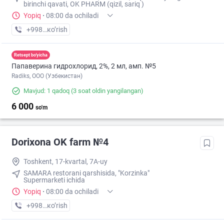
birinchi qavati, OK PHARM (qizil, sariq )
Yopiq
·
08:00 da ochiladi
+998 (90) XXX-XX-XX
кo’rish
Retsept bo'yicha
Папаверина гидрохлорид, 2%, 2 мл, амп. №5
Radiks, ООО (Узбекистан)
Mavjud: 1 qadoq
(3 soat oldin yangilangan)
6 000
so'm
Dorixona ОK farm №4
Toshkent, 17-kvartal, 7A-uy
SAMARA restorani qarshisida, "Korzinka"
Supermarketi ichida
Yopiq
·
08:00 da ochiladi
+998 (90) XXX-XX-XX
кo’rish