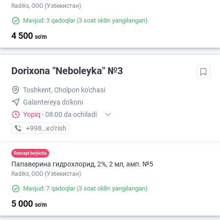
Radiks, ООО (Узбекистан)
Mavjud: 3 qadoqlar
(3 soat oldin yangilangan)
4 500
so'm
Dorixona "Neboleyka" №3
Toshkent, Cholpon ko'chasi
Galantereya do'koni
Yopiq
·
08:00 da ochiladi
+998 (71) XXX-XX-XX
кo’rish
Retsept bo'yicha
Папаверина гидрохлорид, 2%, 2 мл, амп. №5
Radiks, ООО (Узбекистан)
Mavjud: 7 qadoqlar
(3 soat oldin yangilangan)
5 000
so'm