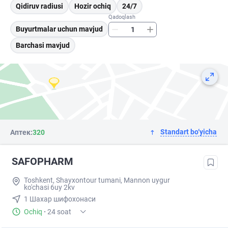
Qidiruv radiusi
Hozir ochiq
24/7
Qadoqlash
Buyurtmalar uchun mavjud
Barchasi mavjud
Standart bo‘yicha
Аптек:
320
SAFOPHARM
Toshkent, Shayxontour tumani, Mannon uygur
ko'chasi 6uy 2kv
1 Шахар шифохонаси
Ochiq
·
24 soat