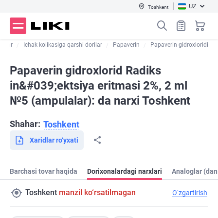
UZ
Toshkent
talar
Ichak kolikasiga qarshi dorilar
Papaverin
Papaverin gidroxloridi
Papaverin gidroxlorid Radiks
in&#039;ektsiya eritmasi 2%, 2 ml
№5 (ampulalar): da narxi Toshkent
Shahar:
Toshkent
Xaridlar ro‘yxati
Barchasi tovar haqida
Dorixonalardagi narxlari
Analoglar (dan
Toshkent
manzil ko‘rsatilmagan
O‘zgartirish