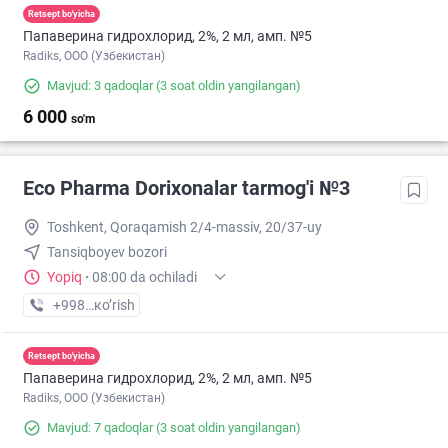
Retsept bo'yicha
Папаверина гидрохлорид, 2%, 2 мл, амп. №5
Radiks, ООО (Узбекистан)
Mavjud: 3 qadoqlar
(3 soat oldin yangilangan)
6 000
so'm
Eco Pharma Dorixonalar tarmog'i №3
Toshkent, Qoraqamish 2/4-massiv, 20/37-uy
Tansiqboyev bozori
Yopiq
·
08:00 da ochiladi
+998 (99) XXX-XX-XX
кo’rish
Retsept bo'yicha
Папаверина гидрохлорид, 2%, 2 мл, амп. №5
Radiks, ООО (Узбекистан)
Mavjud: 7 qadoqlar
(3 soat oldin yangilangan)