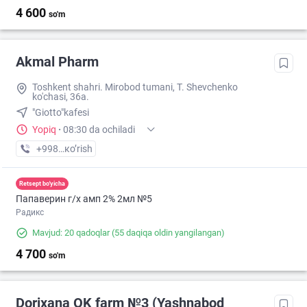
4 600
so'm
Akmal Pharm
Toshkent shahri. Mirobod tumani, T. Shevchenko
ko'chasi, 36a.
"Giotto"kafesi
Yopiq
·
08:30 da ochiladi
+998 (99) XXX-XX-XX
кo’rish
Retsept bo'yicha
Папаверин г/х амп 2% 2мл №5
Радикс
Mavjud: 20 qadoqlar
(55 daqiqa oldin yangilangan)
4 700
so'm
Dorixana OK farm №3 (Yashnabod