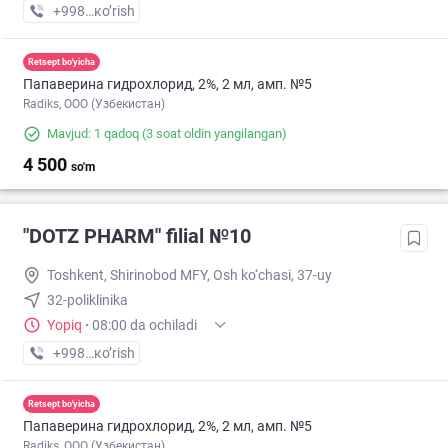
+998 (71) XXX-XX-XX
кo’rish
Retsept bo'yicha
Папаверина гидрохлорид, 2%, 2 мл, амп. №5
Radiks, ООО (Узбекистан)
Mavjud: 1 qadoq
(3 soat oldin yangilangan)
4 500
so'm
"DOTZ PHARM" filial №10
Toshkent, Shirinobod MFY, Osh ko‘chasi, 37-uy
32-poliklinika
Yopiq
·
08:00 da ochiladi
+998 (77) XXX-XX-XX
кo’rish
Retsept bo'yicha
Папаверина гидрохлорид, 2%, 2 мл, амп. №5
Radiks, ООО (Узбекистан)