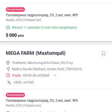
Retsept bo'yicha
Папаверина гидрохлорид, 2%, 2 мл, амп. №5
Radiks, ООО (Узбекистан)
Mavjud: 11 qadoqlar
(3 soat oldin yangilangan)
5 000
so'm
MEGA FARM (Maxtumquli)
Toshkent, Maxtumquli ko‘chasi, 93/3-uy
Makro Savdo Markazi, Green Park (TAPOICH)
Yopiq
·
08:00 da ochiladi
+998 (55) XXX-XX-XX
кo’rish
Retsept bo'yicha
Папаверина гидрохлорид, 2%, 2 мл, амп. №5
Radiks, ООО (Узбекистан)