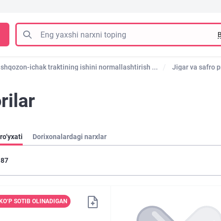
B
shqozon-ichak traktining ishini normallashtirish ...
Jigar va safro p
rilar
ro‘yxati
Dorixonalardagi narxlar
87
KO‘P SOTIB OLINADIGAN