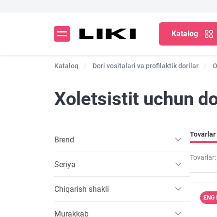
Katalog
Katalog
Dori vositalari va profilaktik dorilar
O
Xoletsistit uchun do
Tovarlar 
Brend
Tovarlar:
Seriya
Chiqarish shakli
ENG 
Murakkab