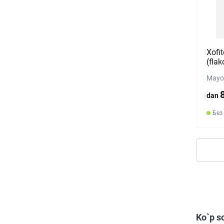
Xofit
(flak
Mayol
dan
Без
Ko`p s