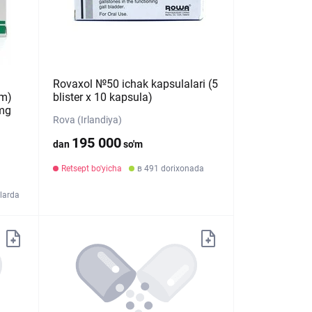
Rovaxol №50 ichak kapsulalari (5
um)
blister х 10 kapsula)
 mg
Rova (Irlandiya)
195 000
dan
so'm
Retsept bo'yicha
в 491 dorixonada
larda