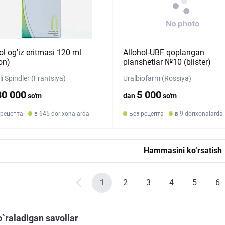
ol og'iz eritmasi 120 ml
Allohol-UBF qoplangan
on)
planshetlar №10 (blister)
i Spindler (Frantsiya)
Uralbiofarm (Rossiya)
80 000
5 000
so'm
dan
so'm
 рецепта
в 645 dorixonalarda
Без рецепта
в 9 dorixonalarda
Hammasini ko‘rsatish
1
2
3
4
5
6
o`raladigan savollar