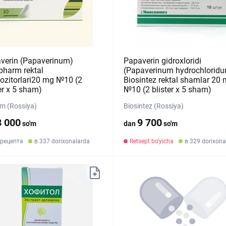
verin (Papaverinum)
Papaverin gidroxloridi
pharm rektal
(Papaverinum hydrochlorid
ozitorlari20 mg №10 (2
Biosintez rektal shamlar 20
er х 5 sham)
№10 (2 blister х 5 sham)
rm (Rossiya)
Biosintez (Rossiya)
8 000
9 700
so'm
dan
so'm
 рецепта
в 337 dorixonalarda
Retsept bo'yicha
в 329 dorixona