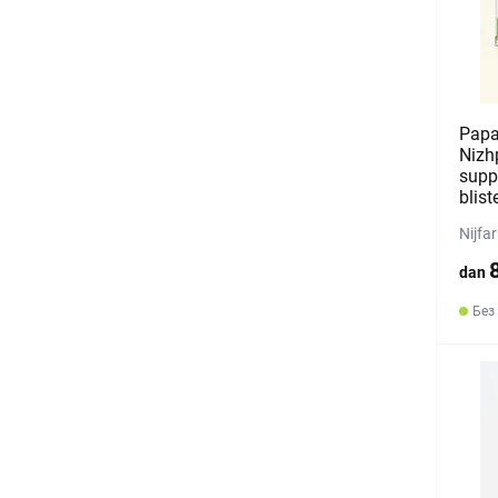
Papa
Nizh
supp
blist
Nijfa
dan
Без