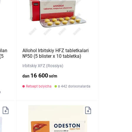
ilan
Allohol Irbitskiy HFZ tabletkalari
(5
№50 (5 blister х 10 tabletka)
Irbitskiy XFZ (Rossiya)
16 600
dan
so'm
Retsept bo'yicha
в 442 dorixonalarda
a