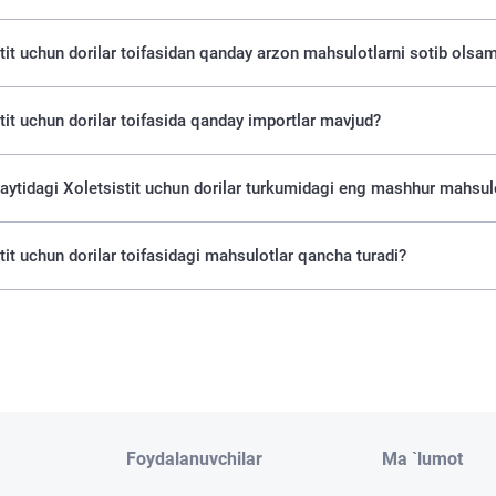
tit uchun dorilar toifasidan qanday arzon mahsulotlarni sotib olsam
tit uchun dorilar toifasida qanday importlar mavjud?
saytidagi Xoletsistit uchun dorilar turkumidagi eng mashhur mahsulo
tit uchun dorilar toifasidagi mahsulotlar qancha turadi?
Foydalanuvchilar
Ma `lumot