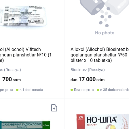
ol (Allochol) Vifitech
Alloxol (Allochol) Biosintez b
angan planshetlar №10 (1
qoplangan planshetlar №50 
er)
blister х 10 tabletka)
eks (Rossiya)
Biosintez (Rossiya)
1 700
17 000
so'm
dan
so'm
 рецепта
в 1 dorixonada
Без рецепта
в 35 dorixonalard