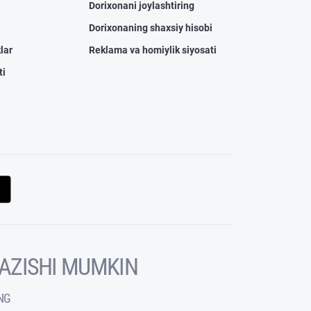
Dorixonani joylashtiring
Dorixonaning shaxsiy hisobi
lar
Reklama va homiylik siyosati
ti
KAZISHI MUMKIN
NG