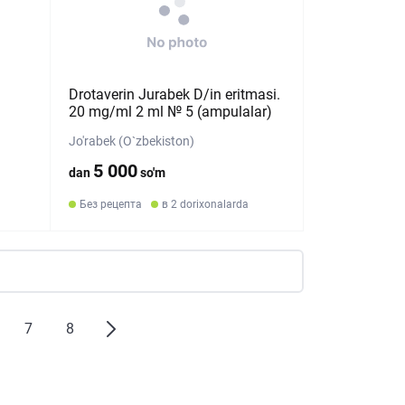
Drotaverin Jurabek D/in eritmasi.
20 mg/ml 2 ml № 5 (ampulalar)
Jo'rabek (O`zbekiston)
5 000
dan
so'm
Без рецепта
в 2 dorixonalarda
7
8