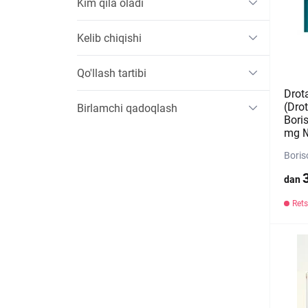
Kim qila oladi
Kelib chiqishi
Qo'llash tartibi
Drota
(Dro
Birlamchi qadoqlash
Bori
mg №
Boris
dan
Rets