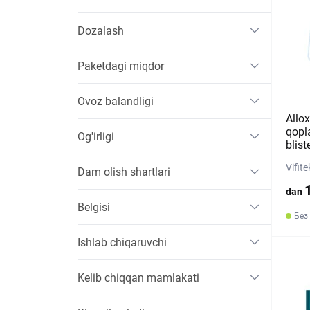
Dozalash
Paketdagi miqdor
Ovoz balandligi
Allox
qopl
Og'irligi
blist
Vifit
Dam olish shartlari
dan
Belgisi
Без
Ishlab chiqaruvchi
Kelib chiqqan mamlakati