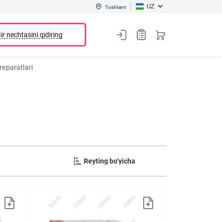
UZ
Toshkent
ir nechtasini qidiring
reparatlari