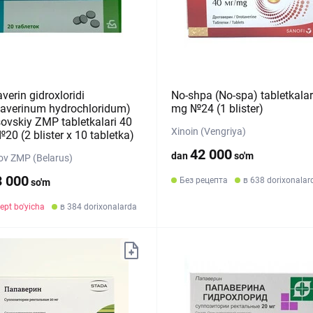
verin gidroxloridi
No-shpa (No-spa) tabletkalar
taverinum hydrochloridum)
mg №24 (1 blister)
sovskiy ZMP tabletkalari 40
Xinoin (Vengriya)
20 (2 blister х 10 tabletka)
42 000
dan
so'm
ov ZMP (Belarus)
3 000
Без рецепта
в 638 dorixonalar
so'm
ept bo'yicha
в 384 dorixonalarda