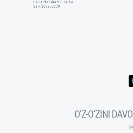
L-I-K-I PROGRAM PHARM
STIR 309805779
O‘Z-O‘ZINI DA
P