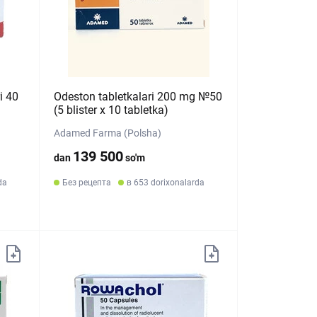
i 40
Odeston tabletkalari 200 mg №50
(5 blister х 10 tabletka)
Adamed Farma (Polsha)
139 500
dan
so'm
da
Без рецепта
в 653 dorixonalarda