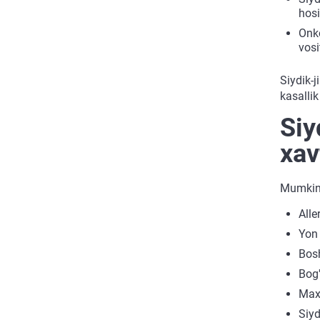
hosi
Onko
vosi
Siydik-j
kasalli
Siy
xav
Mumkin 
Alle
Yon 
Bosh
Bog'
Maxs
Siyd