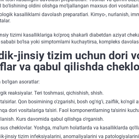
l bo'lishining oldini olishga mo'ljallangan maxsus dori vositalari
logik kasalliklarni davolash preparatlari. Kimyo-, nurlanish, im
talar.
insiy tizimi kasalliklariga ko'proq shakarli diabetdan aziyat ch
k sababi bo'lsa yoki simptomlarni kuchaytirsa, kompleks davolash
dik-jinsiy tizim uchun dori vo
flar va qabul qilishda cheklo
bo'lgan asoratlar:
rgik reaksiyalar. Teri toshmasi, qichishish, shish.
ta'sirlar. Qon bosimining o'zgarishi, bosh og'rig'i, zaiflik, ko'ngil 
qa dori vositalariga ta'siri. Faol komponentlarning ta'sirini kucha
lanish. Kurs davomida qabul qilishga o'rganish.
us cheklovlar. Yoshga, ma'lum holatlarda va kasalliklarda qo'lla
ik-jinsiy tizim infeksiyalarini, anomaliyalarini va patologiyalar