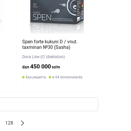
Spen forte kukuni D / vnut.
taxminan №30 (Sasha)
Dora Line (O`zbekiston)
450 000
dan
so'm
Без рецепта
в 64 dorixonalarda
128