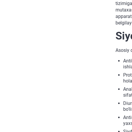
tizimiga
mutaxass
apparat
belgilay
Siy
Asosiy d
Anti
ishl
Prot
hola
Anal
sifa
Diur
bo'l
Anti
yaxs
Siyd