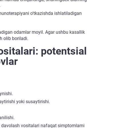
.
munoterapiyani o'tkazishda ishlatiladigan
ekadigan odamlar moyil. Agar ushbu kasallik
 olib boriladi.
sitalari: potentsial
vlar
aynishi.
ytirishi yoki susaytirishi.
nilishi.
ini davolash vositalari nafaqat simptomlarni