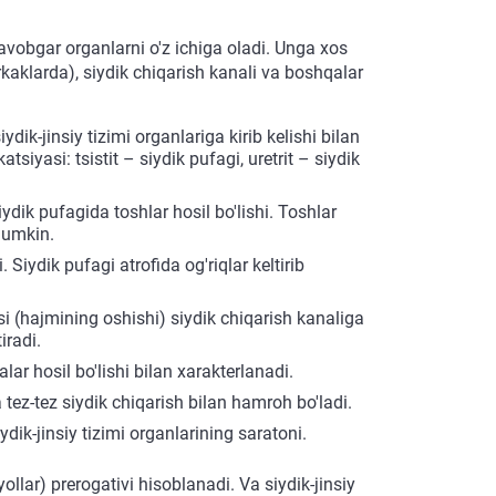
n javobgar organlarni o'z ichiga oladi. Unga xos
(erkaklarda), siydik chiqarish kanali va boshqalar
ydik-jinsiy tizimi organlariga kirib kelishi bilan
atsiyasi: tsistit – siydik pufagi, uretrit – siydik
iydik pufagida toshlar hosil bo'lishi. Toshlar
 mumkin.
 Siydik pufagi atrofida og'riqlar keltirib
i (hajmining oshishi) siydik chiqarish kanaliga
iradi.
lar hosil bo'lishi bilan xarakterlanadi.
 va tez-tez siydik chiqarish bilan hamroh bo'ladi.
ydik-jinsiy tizimi organlarining saratoni.
llar) prerogativi hisoblanadi. Va siydik-jinsiy