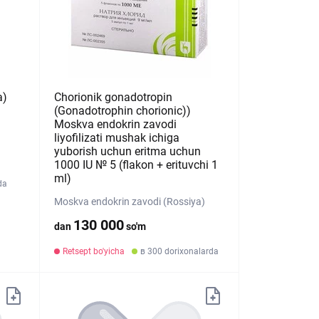
a)
Chorionik gonadotropin
(Gonadotrophin chorionic))
Moskva endokrin zavodi
liyofilizati mushak ichiga
yuborish uchun eritma uchun
1000 IU № 5 (flakon + erituvchi 1
ml)
da
Moskva endokrin zavodi (Rossiya)
130 000
dan
so'm
Retsept bo'yicha
в 300 dorixonalarda