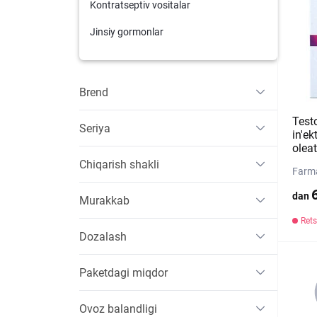
Kontratseptiv vositalar
Jinsiy gormonlar
Brend
Test
Seriya
in'ek
olea
Chiqarish shakli
Farma
dan
Murakkab
Rets
Dozalash
Paketdagi miqdor
Ovoz balandligi