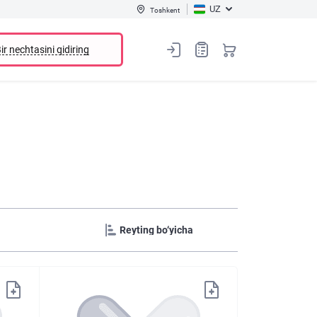
UZ
Toshkent
ir nechtasini qidiring