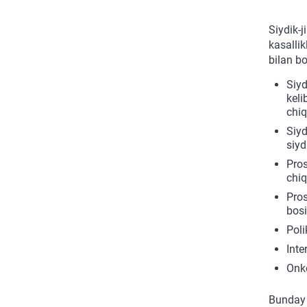
Siydik-j
kasallik
bilan bo
Siyd
keli
chiq
Siyd
siyd
Pros
chiq
Pros
bosi
Poli
Inte
Onko
Bunday k