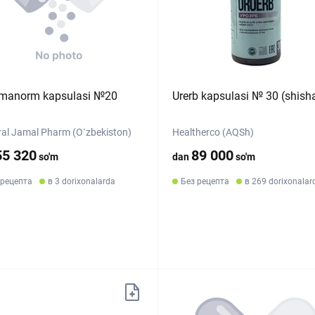
manorm kapsulasi №20
Urerb kapsulasi № 30 (shish
al Jamal Pharm (O`zbekiston)
Healtherco (AQSh)
55 320
89 000
so'm
dan
so'm
 рецепта
в 3 dorixonalarda
Без рецепта
в 269 dorixonalar