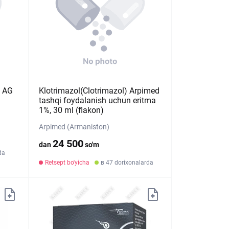
t AG
Klotrimazol(Clotrimazol) Arpimed
tashqi foydalanish uchun eritma
1%, 30 ml (flakon)
Arpimed (Armaniston)
24 500
dan
so'm
da
Retsept bo'yicha
в 47 dorixonalarda