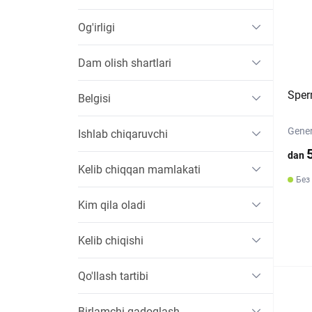
Og'irligi
Dam olish shartlari
Sper
Belgisi
Gener
Ishlab chiqaruvchi
dan
Kelib chiqqan mamlakati
Без
Kim qila oladi
Kelib chiqishi
Qo'llash tartibi
Birlamchi qadoqlash