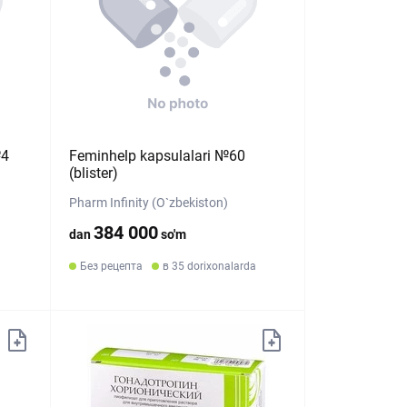
№4
Feminhelp kapsulalari №60
(blister)
Pharm Infinity (O`zbekiston)
384 000
dan
so'm
Без рецепта
в 35 dorixonalarda