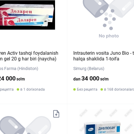
ren Activ tashqi foydalanish
Intrauterin vosita Juno Bio - 
 gel 20 g har biri (naycha)
halqa shaklida 1-toifa
s Farma (Hindiston)
Simurg (Belarus)
24 000
34 000
so'm
dan
so'm
 рецепта
в 1 dorixonada
Без рецепта
в 168 dorixonalar