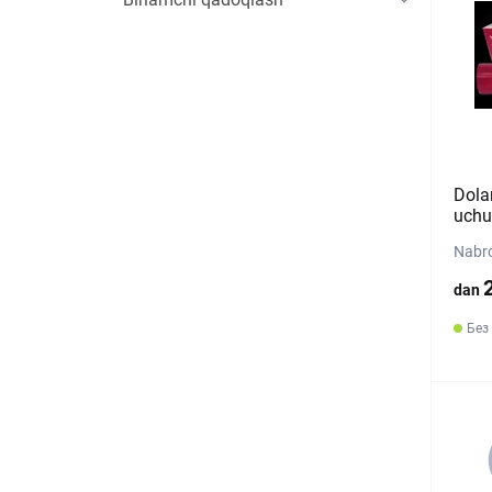
Dola
uchun
Nabro
dan
Без