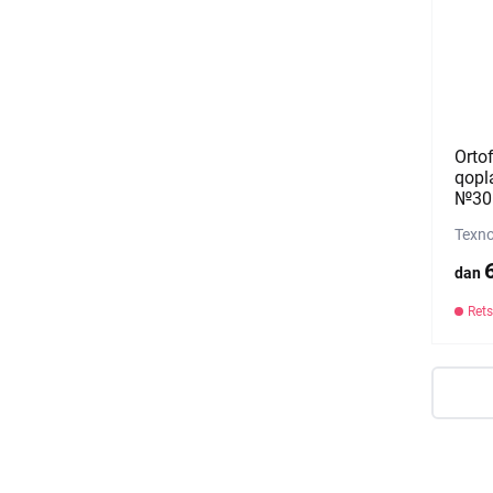
Orto
qopl
№30 (
Texno
dan
Rets