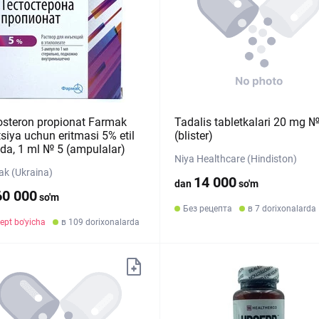
osteron propionat Farmak
Tadalis tabletkalari 20 mg 
tsiya uchun eritmasi 5% etil
(blister)
tda, 1 ml № 5 (ampulalar)
Niya Healthcare (Hindiston)
k (Ukraina)
14 000
dan
so'm
60 000
so'm
Без рецепта
в 7 dorixonalarda
ept bo'yicha
в 109 dorixonalarda