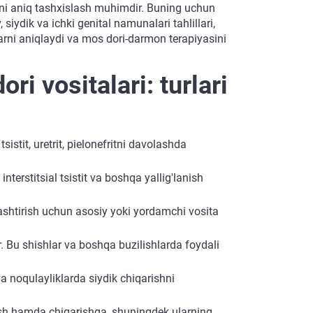
iyani aniq tashxislash muhimdir. Buning uchun
siydik va ichki genital namunalari tahlillari,
arni aniqlaydi va mos dori-darmon terapiyasini
ri vositalari: turlari
tsistit, uretrit, pielonefritni davolashda
interstitsial tsistit va boshqa yallig'lanish
gillashtirish uchun asosiy yoki yordamchi vosita
ar. Bu shishlar va boshqa buzilishlarda foydali
va noqulayliklarda siydik chiqarishni
zish hamda chiqarishga, shuningdek ularning