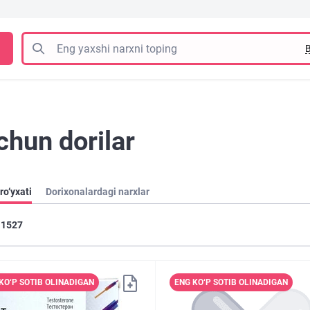
B
chun dorilar
ro‘yxati
Dorixonalardagi narxlar
1527
KO‘P SOTIB OLINADIGAN
ENG KO‘P SOTIB OLINADIGAN