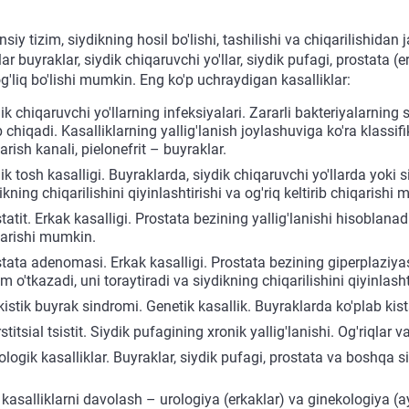
insiy tizim, siydikning hosil bo'lishi, tashilishi va chiqarilishida
lar buyraklar, siydik chiqaruvchi yo'llar, siydik pufagi, prostata 
g'liq bo'lishi mumkin. Eng ko'p uchraydigan kasalliklar:
ik chiqaruvchi yo'llarning infeksiyalari. Zararli bakteriyalarning si
b chiqadi. Kasalliklarning yallig'lanish joylashuviga ko'ra klassifik
arish kanali, pielonefrit – buyraklar.
ik tosh kasalligi. Buyraklarda, siydik chiqaruvchi yo'llarda yoki s
ikning chiqarilishini qiyinlashtirishi va og'riq keltirib chiqarishi
tatit. Erkak kasalligi. Prostata bezining yallig'lanishi hisoblanadi.
arishi mumkin.
tata adenomasi. Erkak kasalligi. Prostata bezining giperplaziyas
m o'tkazadi, uni toraytiradi va siydikning chiqarilishini qiyinlasht
kistik buyrak sindromi. Genetik kasallik. Buyraklarda ko'plab kista
rstitsial tsistit. Siydik pufagining xronik yallig'lanishi. Og'riqlar
logik kasalliklar. Buyraklar, siydik pufagi, prostata va boshqa si
asalliklarni davolash – urologiya (erkaklar) va ginekologiya (ayo