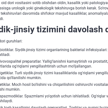
 oid dori vositasini sotib olishdan oldin, kasallik yoki patolog
isga urologik yoki ginekologik tekshiruvga borish kerak. So'rov, 
 tekshiruvlari davomida shifokor mavjud kasalliklar, anomaliyal
di.
dik-jinsiy tizimini davolash do
ori guruhlari:
biotiklar. Siydik-jinsiy tizimi organlarining bakterial infeksiyalari: 
atiladi.
ivovospalitel preparatlar. Yallig'lanishni kamaytirish va prostatit, 
tlarida og'riqlarni yengillashtirish uchun mo'ljallangan.
getiklar. Turli siydik-jinsiy tizimi kasalliklarida og'riqlarni yen
tida qo'llanilishi mumkin.
etiklar. Moch hosil bo'lishini va chiqarilishini oshiruvchi vosital
ishi mumkin.
spazmodiklar. Spazmlarni yo'qotish uchun ishlatiladi. Og'riqlar 
hilaydi.
ik tosh kasalligini davolash preparatlari. Toshlar va qumni bu