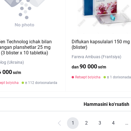
fen Technolog ichak bilan
Diflukan kapsulalari 150 mg
angan planshetlar 25 mg
(blister)
3 blister х 10 tabletka)
Fareva Ambuas (Frantsiya)
log (Ukraina)
90 000
dan
so'm
6 000
so'm
Retsept bo'yicha
в 1 dorixonada
ept bo'yicha
в 112 dorixonalarda
Hammasini ko‘rsatish
1
2
3
4
…