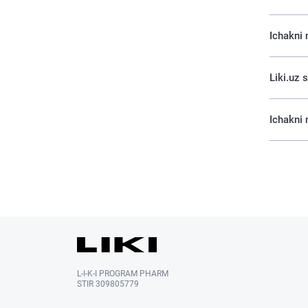
Ichakni 
Liki.uz 
Ichakni 
L-I-K-I PROGRAM PHARM
STIR 309805779