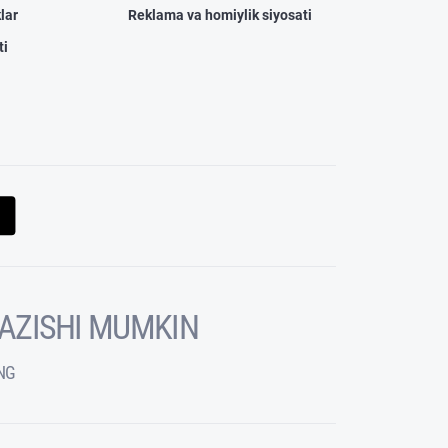
lar
Reklama va homiylik siyosati
ti
KAZISHI MUMKIN
NG