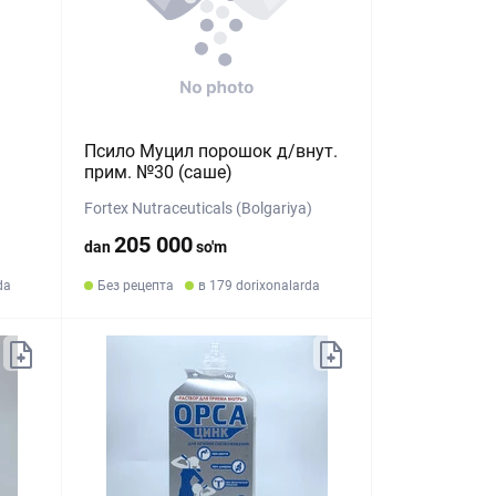
Псило Муцил порошок д/внут.
прим. №30 (саше)
Fortex Nutraceuticals (Bolgariya)
205 000
dan
so'm
da
Без рецепта
в 179 dorixonalarda