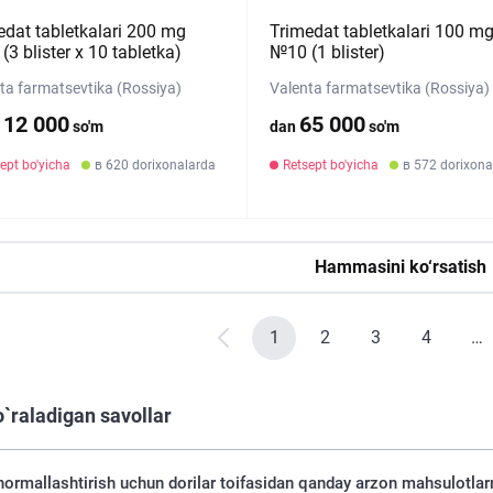
edat tabletkalari 200 mg
Trimedat tabletkalari 100 m
3 blister х 10 tabletka)
№10 (1 blister)
ta farmatsevtika (Rossiya)
Valenta farmatsevtika (Rossiya)
112 000
65 000
so'm
dan
so'm
ept bo'yicha
в 620 dorixonalarda
Retsept bo'yicha
в 572 dorixona
Hammasini ko‘rsatish
1
2
3
4
…
o`raladigan savollar
normallashtirish uchun dorilar toifasidan qanday arzon mahsulotlar