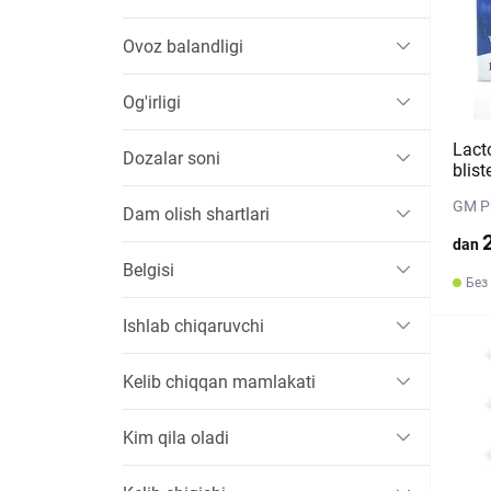
Ovoz balandligi
Og'irligi
Lact
Dozalar soni
blist
GM Ph
Dam olish shartlari
dan
Belgisi
Без
Ishlab chiqaruvchi
Kelib chiqqan mamlakati
Kim qila oladi