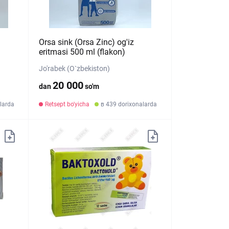
Orsa sink (Orsa Zinc) og'iz
eritmasi 500 ml (flakon)
Jo'rabek (O`zbekiston)
20 000
dan
so'm
larda
Retsept bo'yicha
в 439 dorixonalarda