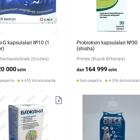
o-G kapsulalari №10 (1
Probioksin kapsulalari №30
er)
(shisha)
armaceuticals (Gruziya)
Primea (Buyuk Britaniya)
20 000
164 999
so'm
dan
so'm
 рецепта
в 655 dorixonalarda
Без рецепта
в 356 dorixonalar