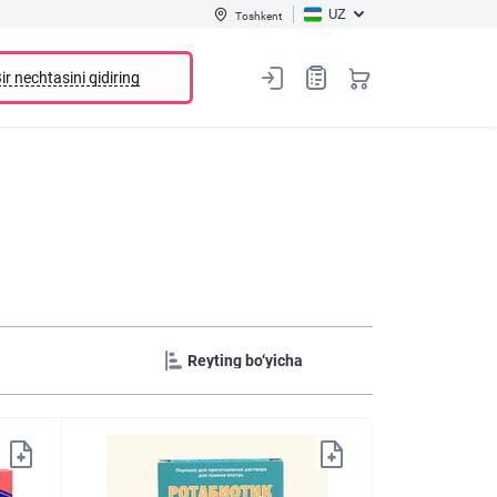
UZ
Toshkent
ir nechtasini qidiring