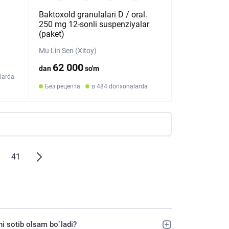
g
Baktoxold granulalari D / oral.
250 mg 12-sonli suspenziyalar
(paket)
Mu Lin Sen (Xitoy)
62 000
dan
so'm
larda
Без рецепта
в 484 dorixonalarda
41
ni sotib olsam bo`ladi?