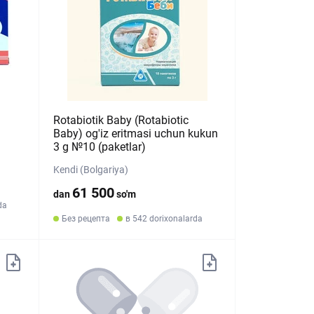
Rotabiotik Baby (Rotabiotic
Baby) og'iz eritmasi uchun kukun
3 g №10 (paketlar)
Kendi (Bolgariya)
61 500
dan
so'm
da
Без рецепта
в 542 dorixonalarda