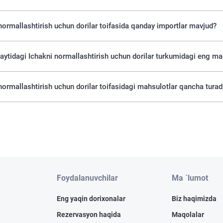
normallashtirish uchun dorilar toifasida qanday importlar mavjud?
saytidagi Ichakni normallashtirish uchun dorilar turkumidagi eng m
normallashtirish uchun dorilar toifasidagi mahsulotlar qancha turad
Foydalanuvchilar
Ma `lumot
Eng yaqin dorixonalar
Biz haqimizda
Rezervasyon haqida
Maqolalar