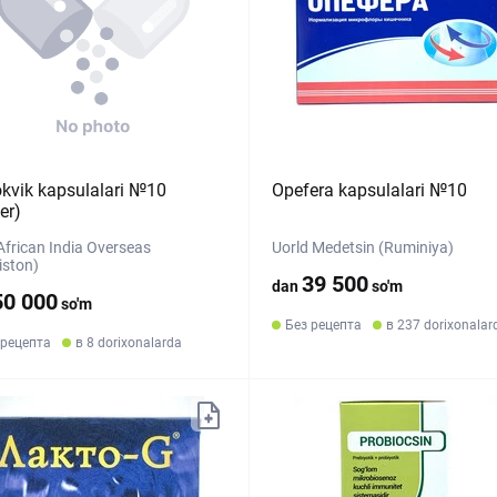
kvik kapsulalari №10
Opefera kapsulalari №10
ter)
African India Overseas
Uorld Medetsin (Ruminiya)
iston)
39 500
dan
so'm
50 000
so'm
Без рецепта
в 237 dorixonalar
 рецепта
в 8 dorixonalarda