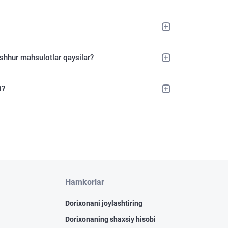
ashhur mahsulotlar qaysilar?
i?
Hamkorlar
Dorixonani joylashtiring
Dorixonaning shaxsiy hisobi