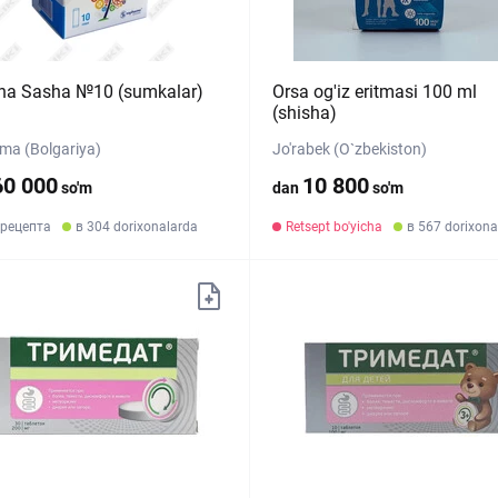
na Sasha №10 (sumkalar)
Orsa og'iz eritmasi 100 ml
(shisha)
ma (Bolgariya)
Jo'rabek (O`zbekiston)
60 000
10 800
so'm
dan
so'm
 рецепта
в 304 dorixonalarda
Retsept bo'yicha
в 567 dorixona