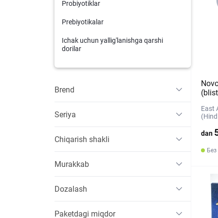
Probiyotiklar
Prebiyotikalar
Ichak uchun yallig'lanishga qarshi
dorilar
Novo
Brend
(blis
East 
Seriya
(Hind
dan
Chiqarish shakli
Без
Murakkab
Dozalash
Paketdagi miqdor