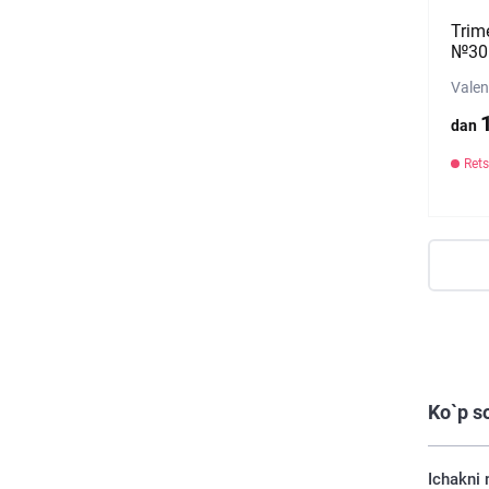
Trim
№30 (
Valen
dan
Rets
Ko`p s
Ichakni 