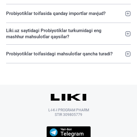
Probiyotiklar toifasida qanday importlar mavjud?
Liki.uz saytidagi Probiyotiklar turkumidagi eng
mashhur mahsulotlar qaysilar?
Probiyotiklar toifasidagi mahsulotlar qancha turadi?
L-I-K-I PROGRAM PHARM
STIR 309805779