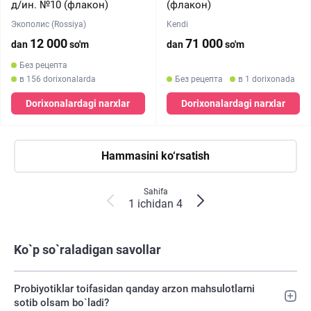
д/ин. №10 (флакон)
(флакон)
Экополис (Rossiya)
Kendi
12 000
71 000
dan
so'm
dan
so'm
Без рецепта
в 156 dorixonalarda
Без рецепта
в 1 dorixonada
Dorixonalardagi narxlar
Dorixonalardagi narxlar
Hammasini ko‘rsatish
Sahifa
1 ichidan 4
Ko`p so`raladigan savollar
Probiyotiklar toifasidan qanday arzon mahsulotlarni
sotib olsam bo`ladi?