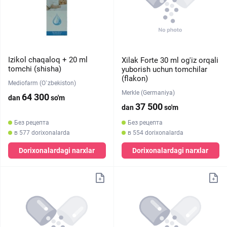
Izikol chaqaloq + 20 ml
Xilak Forte 30 ml og'iz orqali
tomchi (shisha)
yuborish uchun tomchilar
(flakon)
Mediofarm (O`zbekiston)
Merkle (Germaniya)
64 300
dan
so'm
37 500
dan
so'm
Без рецепта
Без рецепта
в 577 dorixonalarda
в 554 dorixonalarda
Dorixonalardagi narxlar
Dorixonalardagi narxlar