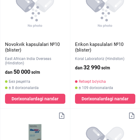
Novokvik kapsulalari №10
Erikon kapsulalari №10
(blister)
(blister)
East African India Overseas
Koral Laboratoriz (Hindiston)
(Hindiston)
32 990
dan
so'm
50 000
dan
so'm
Без рецепта
Retsept bo'yicha
в 8 dorixonalarda
в 109 dorixonalarda
Dorixonalardagi narxlar
Dorixonalardagi narxlar