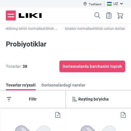
UZ
Toshkent
traktining ishini normallashtirish ...
Ichakni normallashtirish uchun dorilar
Probiyotiklar
Tovarlar:
38
Dorixonalarda barchasini topish
Tovarlar ro‘yxati
Dorixonalardagi narxlar
Filtr