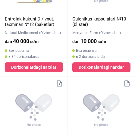
Entrolak kukuni D / vnut.
Gulenikus kapsulalari №10
taxminan №12 (paketlar)
(blister)
Natural Medicament (O`zbekiston)
Merrymed Farm (O`zbekiston)
40 000
10 000
dan
so'm
dan
so'm
Без рецепта
Без рецепта
в 34 dorixonalarda
в 2 dorixonalarda
Dorixonalardagi narxlar
Dorixonalardagi narxlar