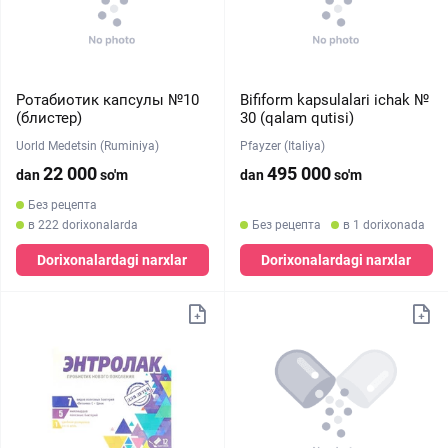
Ротабиотик капсулы №10
Bifiform kapsulalari ichak №
(блистер)
30 (qalam qutisi)
Uorld Medetsin (Ruminiya)
Pfayzer (Italiya)
22 000
495 000
dan
so'm
dan
so'm
Без рецепта
в 222 dorixonalarda
Без рецепта
в 1 dorixonada
Dorixonalardagi narxlar
Dorixonalardagi narxlar