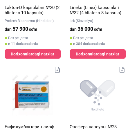
Lakton-D kapsulalari №20 (2
Lineks (Linex) kapsulalari
blister х 10 kapsula)
№32 (4 blister х 8 kapsula)
Protech Biopharma (Hindiston)
Lek (Sloveniya)
57 900
36 000
dan
so'm
dan
so'm
Без рецепта
Без рецепта
в 11 dorixonalarda
в 384 dorixonalarda
Dorixonalardagi narxlar
Dorixonalardagi narxlar
Бифидумбактерин лиоф.
Опефера капсулы №28