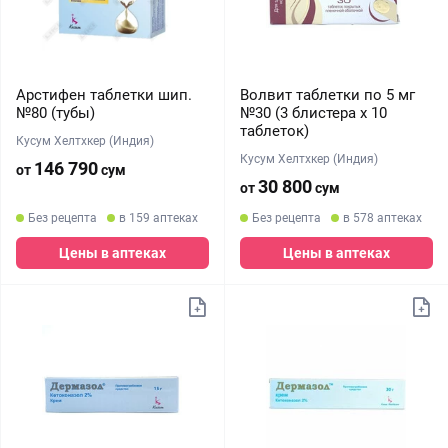
Арстифен таблетки шип.
Волвит таблетки по 5 мг
№80 (тубы)
№30 (3 блистера х 10
таблеток)
Кусум Хелтхкер (Индия)
Кусум Хелтхкер (Индия)
146 790
от
сум
30 800
от
сум
Без рецепта
в 159 аптеках
Без рецепта
в 578 аптеках
Цены в аптеках
Цены в аптеках