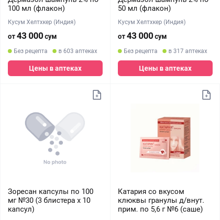
100 мл (флакон)
50 мл (флакон)
Кусум Хелтхкер (Индия)
Кусум Хелтхкер (Индия)
43 000
43 000
от
сум
от
сум
Без рецепта
в 603 аптеках
Без рецепта
в 317 аптеках
Цены в аптеках
Цены в аптеках
Зоресан капсулы по 100
Катария со вкусом
мг №30 (3 блистера х 10
клюквы гранулы д/внут.
капсул)
прим. по 5,6 г №6 (саше)