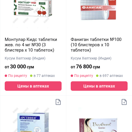
Монтулар Кидс таблетки
Фаниган таблетки №100
жев. по 4 мг №30 (3
(10 блистеров х 10
блистера х 10 таблеток)
таблеток)
Кусум Хелтхкер (Индия)
Кусум Хелтхкер (Индия)
30 000
76 800
от
сум
от
сум
По рецепту
в 77 аптеках
По рецепту
в 697 аптеках
Цены в аптеках
Цены в аптеках