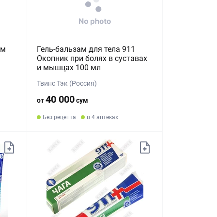
им
Гель-бальзам для тела 911
Окопник при болях в суставах
и мышцах 100 мл
Твинс Тэк (Россия)
40 000
от
сум
Без рецепта
в 4 аптеках