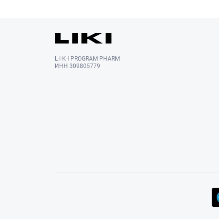
L-I-K-I PROGRAM PHARM
ИНН 309805779