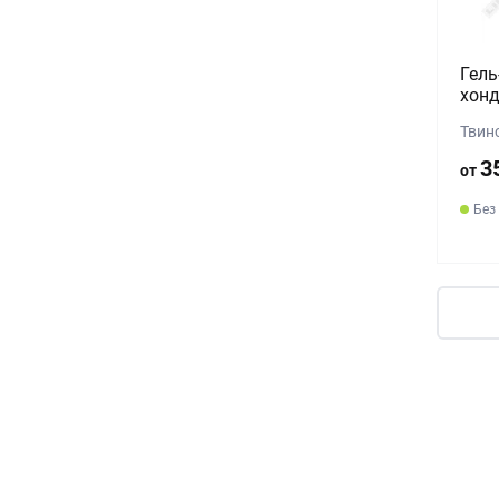
Гель
хонд
Твинс
3
от
Без