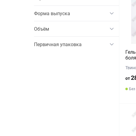
Форма выпуска
Объём
Первичная упаковка
Гель
боля
Твинс
2
от
Без