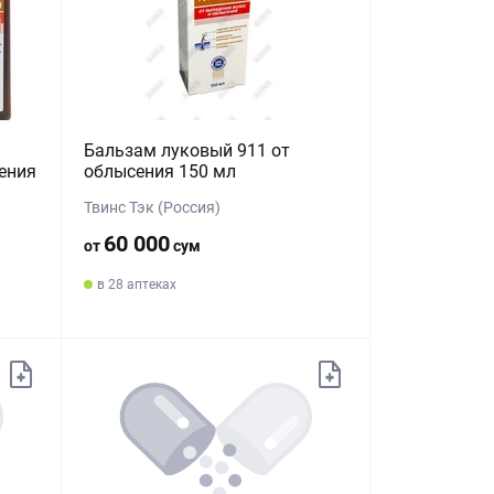
Бальзам луковый 911 от
ения
облысения 150 мл
Твинс Тэк (Россия)
60 000
от
сум
в 28 аптеках