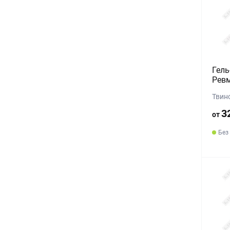
Гель
Ревм
Твинс
3
от
Без