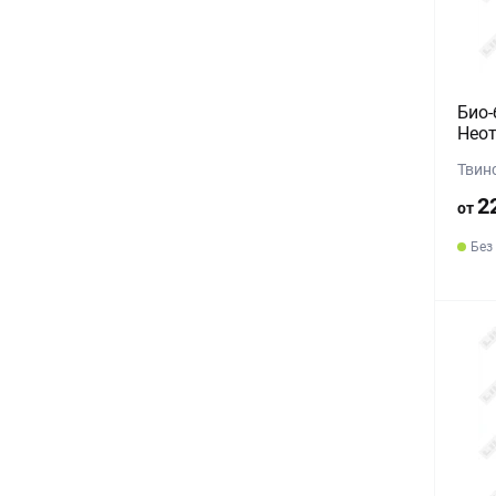
Био-
Неот
Твинс
2
от
Без