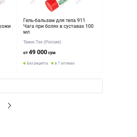
Гель-бальзам для тела 911
 кожи
Чага при болях в суставах 100
мл
Твинс Тэк (Россия)
49 000
от
сум
Без рецепта
в 7 аптеках