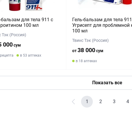
-бальзам для тела 911 с
Гель-бальзам для тела 911
роитином 100 мл
Угрисепт для проблемной
100 мл
 Тэк (Россия)
Твинс Тэк (Россия)
5 000
сум
38 000
от
сум
 рецепта
в 53 аптеках
в 18 аптеках
Показать все
1
2
3
4