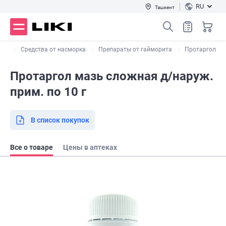
RU
Ташкент
шля
Средства от насморка
Препараты от гайморита
Протаргол
Протаргол мазь сложная д/наруж.
прим. по 10 г
В список покупок
Все о товаре
Цены в аптеках