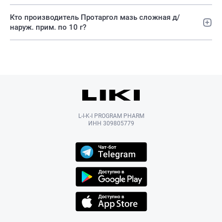
Кто производитель Протаргол мазь сложная д/
наруж. прим. по 10 г?
L-I-K-I PROGRAM PHARM
ИНН 309805779