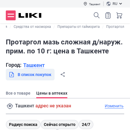
RU
Ташкент
ашля
Средства от насморка
Препараты от гайморита
Протаргол
Протаргол мазь сложная д/наруж.
прим. по 10 г: цена в Ташкенте
Город:
Ташкент
В список покупок
Все о товаре
Цены в аптеках
Ташкент
адрес не указан
Изменить
Радиус поиска
Сейчас открыто
24/7