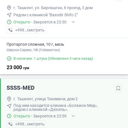
г. Ташкент, ул. Бирлашган, 6 проезд, 3 дом
Рядом с клиникой "Baxodir Shifo 2"
Открыто
·
Закроется в 23:30
+998 (90) XXX-XX-XX
смотреть
Протаргол сложная, 10 г, мазь
Шерхон-Сервис, ЧФ (Узбекистан)
В наличии: 1 штука
(Обновлено 3 часа назад)
23 000
сум
SSSS-MED
г. Ташкент, улица Токимачи, дом 2
Под ним находится клиника «Болажон Мед»,
рядом с клиникой «Дюсель».
Открыто
·
Закроется в 23:59
+998 (95) XXX-XX-XX
смотреть