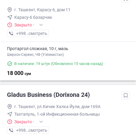
г. Ташкент, Карасу-6, дом 11
Карасу-6 базарчик
Закрыто
·
+998 (71) XXX-XX-XX
смотреть
Протаргол сложная, 10 г, мазь
Шерхон-Сервис, ЧФ (Узбекистан)
В наличии: 19 штук
(Обновлено 15 часов назад)
18 000
сум
Gladus Business (Dorixona 24)
г. Ташкент, ул.Кичик Халка Йули, дом-169А
Тахтапуль, 1-ой Инфекционнная больницы
Закрыто
·
+998 (94) XXX-XX-XX
смотреть