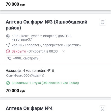
70 000
сум
Аптека Ок фарм №3 (Яшнободский
район)
г. Ташкент, Тузел 2-квартал, дом-12Б,
квартира-37
новый «Ecobozor», перекрёсток «Крестик»
Закрыто
·
Откроется в 08:00
+998 (90) XXX-XX-XX
смотреть
Назисофт, 4 мл, контейн. №10
Юрия-Фарм, ООО (Украина)
В наличии: 1 штука
(Обновлено 1 час назад)
70 000
сум
Аптека Ок фарм №4