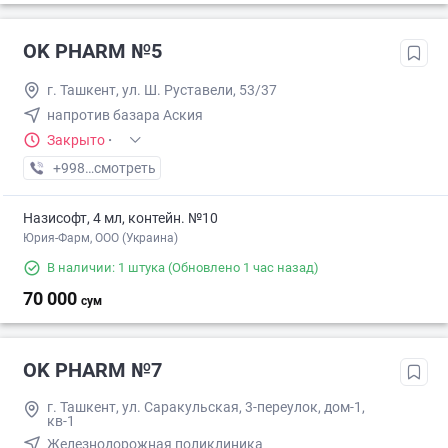
OK PHARM №5
г. Ташкент, ул. Ш. Руставели, 53/37
напротив базара Аския
Закрыто
·
+998 (90) XXX-XX-XX
смотреть
Назисофт, 4 мл, контейн. №10
Юрия-Фарм, ООО (Украина)
В наличии: 1 штука
(Обновлено 1 час назад)
70 000
сум
OK PHARM №7
г. Ташкент, ул. Саракульская, 3-переулок, дом-1,
кв-1
Железнодорожная поликлиника