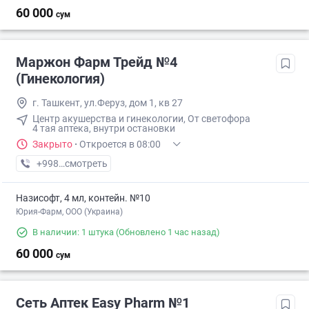
60 000
сум
Маржон Фарм Трейд №4
(Гинекология)
г. Ташкент, ул.Феруз, дом 1, кв 27
Центр акушерства и гинекологии, От светофора
4 тая аптека, внутри остановки
Закрыто
·
Откроется в 08:00
+998 (77) XXX-XX-XX
смотреть
Назисофт, 4 мл, контейн. №10
Юрия-Фарм, ООО (Украина)
В наличии: 1 штука
(Обновлено 1 час назад)
60 000
сум
Сеть Аптек Easy Pharm №1