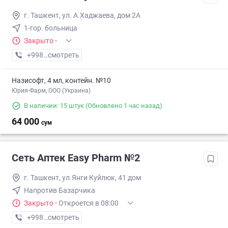
г. Ташкент, ул. А.Хаджаева, дом 2А
1-гор. больница
Закрыто
·
+998 (94) XXX-XX-XX
смотреть
Назисофт, 4 мл, контейн. №10
Юрия-Фарм, ООО (Украина)
В наличии: 15 штук
(Обновлено 1 час назад)
64 000
сум
Сеть Аптек Easy Pharm №2
г. Ташкент, ул.Янги Куйлюк, 41 дом
Напротив Базарчика
Закрыто
·
Откроется в 08:00
+998 (97) XXX-XX-XX
смотреть