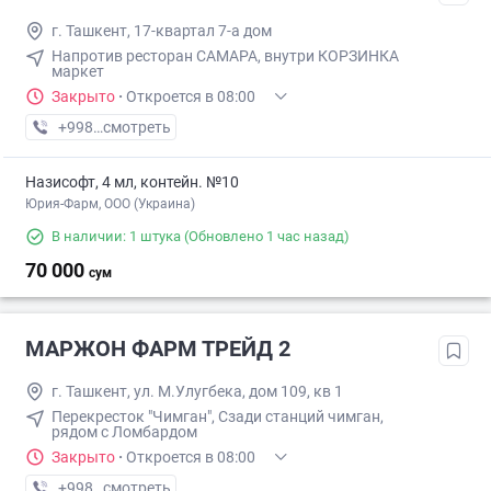
г. Ташкент, 17-квартал 7-а дом
Напротив ресторан САМАРА, внутри КОРЗИНКА
маркет
Закрыто
·
Откроется в 08:00
+998 (90) XXX-XX-XX
смотреть
Назисофт, 4 мл, контейн. №10
Юрия-Фарм, ООО (Украина)
В наличии: 1 штука
(Обновлено 1 час назад)
70 000
сум
МАРЖОН ФАРМ ТРЕЙД 2
г. Ташкент, ул. М.Улугбека, дом 109, кв 1
Перекресток "Чимган", Сзади станций чимган,
рядом с Ломбардом
Закрыто
·
Откроется в 08:00
+998 (71) XXX-XX-XX
смотреть