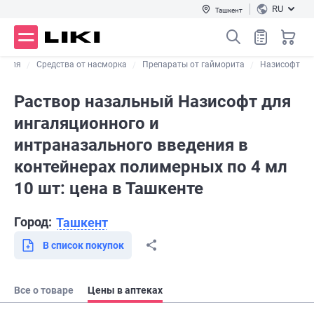
RU
Ташкент
кашля
Средства от насморка
Препараты от гайморита
Назисофт
Раствор назальный Назисофт для
ингаляционного и
интраназального введения в
контейнерах полимерных по 4 мл
10 шт: цена в Ташкенте
Город:
Ташкент
В список покупок
Все о товаре
Цены в аптеках