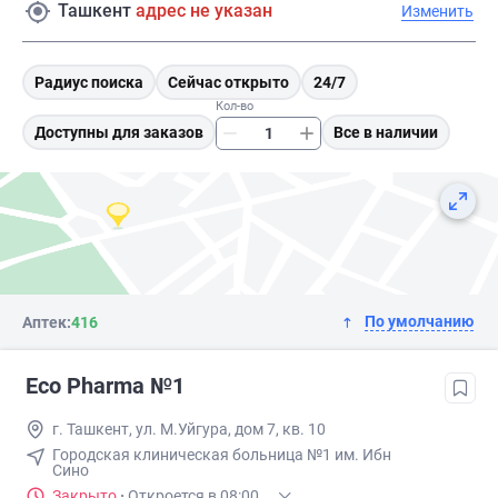
Ташкент
адрес не указан
Изменить
Радиус поиска
Сейчас открыто
24/7
Кол-во
Доступны для заказов
Все в наличии
По умолчанию
Аптек:
416
Eco Pharma №1
г. Ташкент, ул. М.Уйгура, дом 7, кв. 10
Городская клиническая больница №1 им. Ибн
Сино
Закрыто
·
Откроется в 08:00