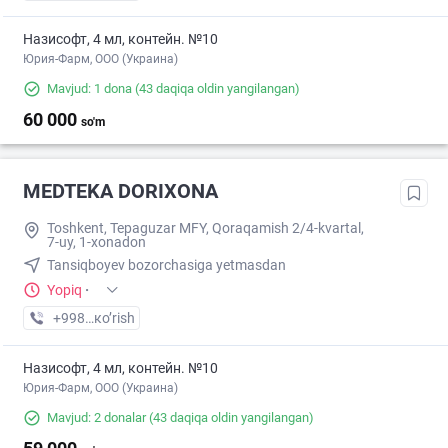
Назисофт, 4 мл, контейн. №10
Юрия-Фарм, ООО (Украина)
Mavjud: 1 dona
(43 daqiqa oldin yangilangan)
60 000
so'm
MEDTEKA DORIXONA
Toshkent, Tepaguzar MFY, Qoraqamish 2/4-kvartal,
7-uy, 1-xonadon
Tansiqboyev bozorchasiga yetmasdan
Yopiq
·
+998 (77) XXX-XX-XX
кo’rish
Назисофт, 4 мл, контейн. №10
Юрия-Фарм, ООО (Украина)
Mavjud: 2 donalar
(43 daqiqa oldin yangilangan)