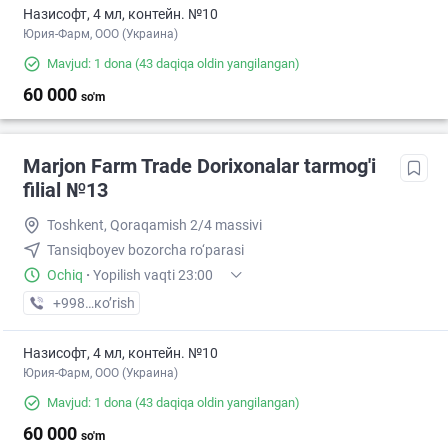
Назисофт, 4 мл, контейн. №10
Юрия-Фарм, ООО (Украина)
Mavjud: 1 dona
(43 daqiqa oldin yangilangan)
60 000
so'm
Marjon Farm Trade Dorixonalar tarmog'i
filial №13
Toshkent, Qoraqamish 2/4 massivi
Tansiqboyev bozorcha ro‘parasi
Ochiq
·
Yopilish vaqti 23:00
+998 (77) XXX-XX-XX
кo’rish
Назисофт, 4 мл, контейн. №10
Юрия-Фарм, ООО (Украина)
Mavjud: 1 dona
(43 daqiqa oldin yangilangan)
60 000
so'm