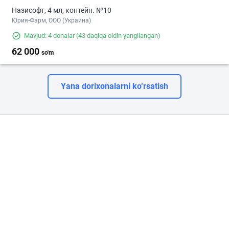
Назисофт, 4 мл, контейн. №10
Юрия-Фарм, ООО (Украина)
Mavjud: 4 donalar
(43 daqiqa oldin yangilangan)
62 000
so'm
Yana dorixonalarni ko‘rsatish