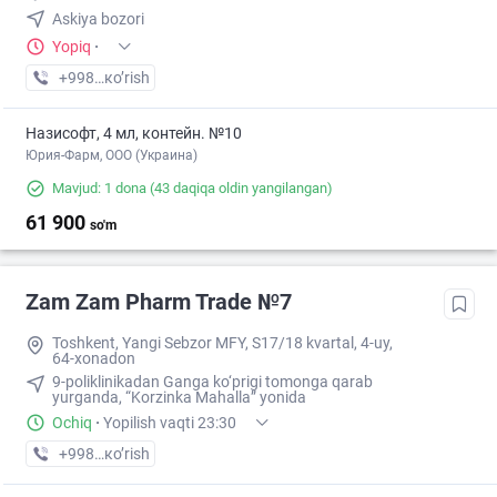
Askiya bozori
Yopiq
·
+998 (97) XXX-XX-XX
кo’rish
Назисофт, 4 мл, контейн. №10
Юрия-Фарм, ООО (Украина)
Mavjud: 1 dona
(43 daqiqa oldin yangilangan)
61 900
so'm
Zam Zam Pharm Trade №7
Toshkent, Yangi Sebzor MFY, S17/18 kvartal, 4-uy,
64-xonadon
9-poliklinikadan Ganga ko‘prigi tomonga qarab
yurganda, “Korzinka Mahalla” yonida
Ochiq
·
Yopilish vaqti 23:30
+998 (87) XXX-XX-XX
кo’rish