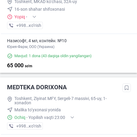
Toshkent, MKAD ko‘chasi, 32A-uy
16-son shahar shifoxonasi
Yopiq
·
+998 (93) XXX-XX-XX
кo’rish
Назисофт, 4 мл, контейн. №10
Юрия-Фарм, ООО (Украина)
Mavjud: 1 dona
(43 daqiqa oldin yangilangan)
65 000
so'm
MEDTEKA DORIXONA
Toshkent, Ziyinat MFY, Sergeli-7 massivi, 65-uy, 1-
xonadon
Malika to‘yxonasi yonida
Ochiq
·
Yopilish vaqti 23:00
+998 (90) XXX-XX-XX
кo’rish