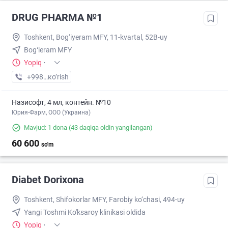
DRUG PHARMA №1
Toshkent, Bog‘iyeram MFY, 11-kvartal, 52B-uy
Bogʻieram MFY
Yopiq
·
+998 (77) XXX-XX-XX
кo’rish
Назисофт, 4 мл, контейн. №10
Юрия-Фарм, ООО (Украина)
Mavjud: 1 dona
(43 daqiqa oldin yangilangan)
60 600
so'm
Diabet Dorixona
Toshkent, Shifokorlar MFY, Farobiy ko‘chasi, 494-uy
Yangi Toshmi Ko'ksaroy klinikasi oldida
Yopiq
·