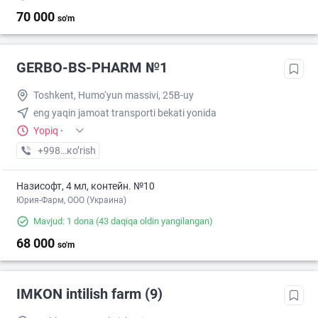
70 000
so'm
GERBO-BS-PHARM №1
Toshkent, Humo‘yun massivi, 25B-uy
eng yaqin jamoat transporti bekati yonida
Yopiq
·
+998 (94) XXX-XX-XX
кo’rish
Назисофт, 4 мл, контейн. №10
Юрия-Фарм, ООО (Украина)
Mavjud: 1 dona
(43 daqiqa oldin yangilangan)
68 000
so'm
IMKON intilish farm (9)