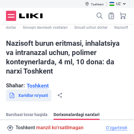
UZ
Toshkent
shi dorilar
Sovuqni davolash vositalari
Sinusit uchun dorilar
Nazisoft
Nazisoft burun eritmasi, inhalatsiya
va intranazal uchun, polimer
konteynerlarda, 4 ml, 10 dona: da
narxi Toshkent
Shahar:
Toshkent
Xaridlar ro‘yxati
Barchasi tovar haqida
Dorixonalardagi narxlari
Toshkent
manzil ko‘rsatilmagan
O‘zgartirish