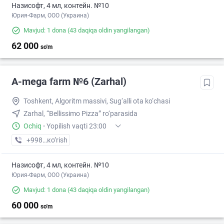
Назисофт, 4 мл, контейн. №10
Юрия-Фарм, ООО (Украина)
Mavjud: 1 dona
(43 daqiqa oldin yangilangan)
62 000
so'm
A-mega farm №6 (Zarhal)
Toshkent, Algoritm massivi, Sug‘alli ota ko‘chasi
Zarhal, “Bellissimo Pizza” ro‘parasida
Ochiq
·
Yopilish vaqti 23:00
+998 (99) XXX-XX-XX
кo’rish
Назисофт, 4 мл, контейн. №10
Юрия-Фарм, ООО (Украина)
Mavjud: 1 dona
(43 daqiqa oldin yangilangan)
60 000
so'm