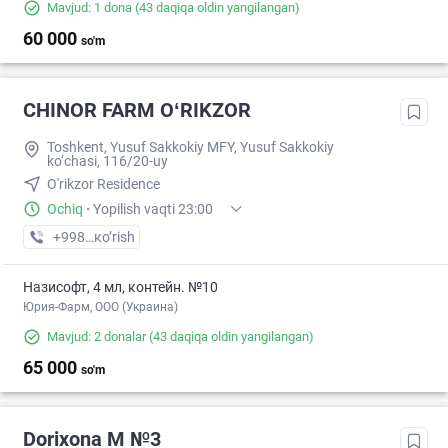
Mavjud: 1 dona
(43 daqiqa oldin yangilangan)
60 000
so'm
CHINOR FARM OʻRIKZOR
Toshkent, Yusuf Sakkokiy MFY, Yusuf Sakkokiy
ko‘chasi, 116/20-uy
O'rikzor Residence
Ochiq
·
Yopilish vaqti 23:00
+998 (77) XXX-XX-XX
кo’rish
Назисофт, 4 мл, контейн. №10
Юрия-Фарм, ООО (Украина)
Mavjud: 2 donalar
(43 daqiqa oldin yangilangan)
65 000
so'm
Dorixona M №3