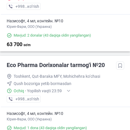
+998 (55) XXX-XX-XX
кo’rish
Назисофт, 4 мл, контейн. №10
Юрия-Фарм, ООО (Украина)
Mavjud: 2 donalar
(43 daqiqa oldin yangilangan)
63 700
so'm
Eco Pharma Dorixonalar tarmog'i №20
Toshkent, Qut-Baraka MFY, Mohichehra ko‘chasi
Qush bozoriga yetib bormasdan
Ochiq
·
Yopilish vaqti 23:59
+998 (55) XXX-XX-XX
кo’rish
Назисофт, 4 мл, контейн. №10
Юрия-Фарм, ООО (Украина)
Mavjud: 1 dona
(43 daqiqa oldin yangilangan)