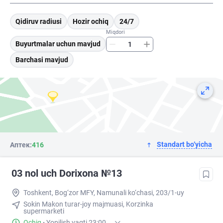
Qidiruv radiusi
Hozir ochiq
24/7
Miqdori
Buyurtmalar uchun mavjud
Barchasi mavjud
Standart bo‘yicha
Аптек:
416
03 nol uch Dorixona №13
Toshkent, Bog‘zor MFY, Namunali ko‘chasi, 203/1-uy
Sokin Makon turar-joy majmuasi, Korzinka
supermarketi
Ochiq
·
Yopilish vaqti 23:00