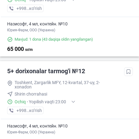
+998 (77) XXX-XX-XX
кo’rish
Назисофт, 4 мл, контейн. №10
Юрия-Фарм, ООО (Украина)
Mavjud: 1 dona
(43 daqiqa oldin yangilangan)
65 000
so'm
5+ dorixonalar tarmog'i №12
Toshkent, Zargarlik MFY, 12-kvartal, 37-uy, 2-
xonadon
Shirin chorrahasi
Ochiq
·
Yopilish vaqti 23:00
+998 (87) XXX-XX-XX
кo’rish
Назисофт, 4 мл, контейн. №10
Юрия-Фарм, ООО (Украина)