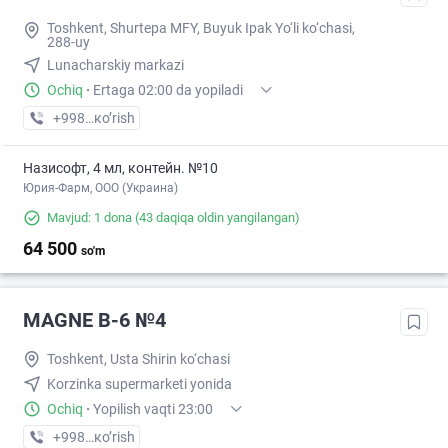
Toshkent, Shurtepa MFY, Buyuk Ipak Yo‘li ko‘chasi,
288-uy
Lunacharskiy markazi
Ochiq
·
Ertaga 02:00 da yopiladi
+998 (95) XXX-XX-XX
кo’rish
Назисофт, 4 мл, контейн. №10
Юрия-Фарм, ООО (Украина)
Mavjud: 1 dona
(43 daqiqa oldin yangilangan)
64 500
so'm
MAGNE B-6 №4
Toshkent, Usta Shirin ko‘chasi
Korzinka supermarketi yonida
Ochiq
·
Yopilish vaqti 23:00
+998 (71) XXX-XX-XX
кo’rish