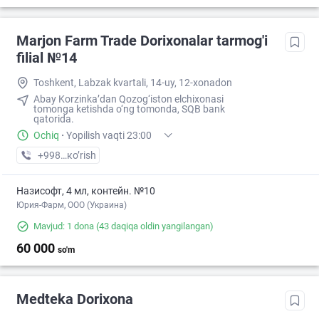
Marjon Farm Trade Dorixonalar tarmog'i
filial №14
Toshkent, Labzak kvartali, 14-uy, 12-xonadon
Abay Korzinka’dan Qozog‘iston elchixonasi
tomonga ketishda o‘ng tomonda, SQB bank
qatorida.
Ochiq
·
Yopilish vaqti 23:00
+998 (77) XXX-XX-XX
кo’rish
Назисофт, 4 мл, контейн. №10
Юрия-Фарм, ООО (Украина)
Mavjud: 1 dona
(43 daqiqa oldin yangilangan)
60 000
so'm
Medteka Dorixona