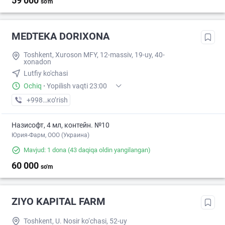
59 000
so'm
MEDTEKA DORIXONA
Toshkent, Xuroson MFY, 12-massiv, 19-uy, 40-
xonadon
Lutfiy ko'chasi
Ochiq
·
Yopilish vaqti 23:00
+998 (91) XXX-XX-XX
кo’rish
Назисофт, 4 мл, контейн. №10
Юрия-Фарм, ООО (Украина)
Mavjud: 1 dona
(43 daqiqa oldin yangilangan)
60 000
so'm
ZIYO KAPITAL FARM
Toshkent, U. Nosir ko‘chasi, 52-uy