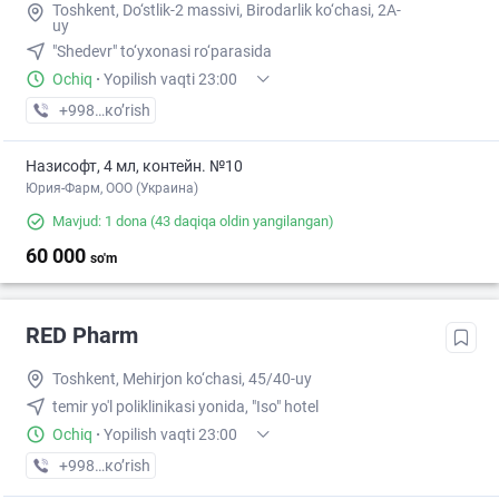
Toshkent, Do‘stlik-2 massivi, Birodarlik ko‘chasi, 2A-
uy
"Shedevr" to‘yxonasi ro‘parasida
Ochiq
·
Yopilish vaqti 23:00
+998 (90) XXX-XX-XX
кo’rish
Назисофт, 4 мл, контейн. №10
Юрия-Фарм, ООО (Украина)
Mavjud: 1 dona
(43 daqiqa oldin yangilangan)
60 000
so'm
RED Pharm
Toshkent, Mehirjon ko‘chasi, 45/40-uy
temir yo'l poliklinikasi yonida, "Iso" hotel
Ochiq
·
Yopilish vaqti 23:00
+998 (99) XXX-XX-XX
кo’rish