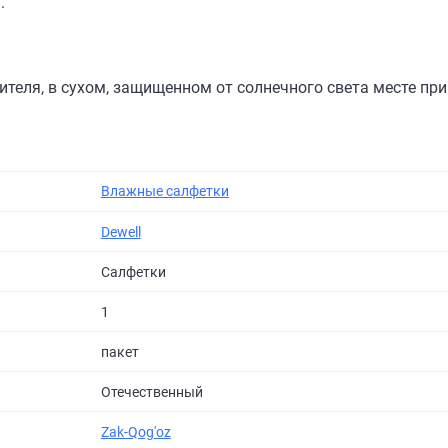
.
еля, в сухом, защищенном от солнечного света месте при т
Влажные салфетки
Dewell
Салфетки
1
пакет
Отечественный
Zak-Qog'oz