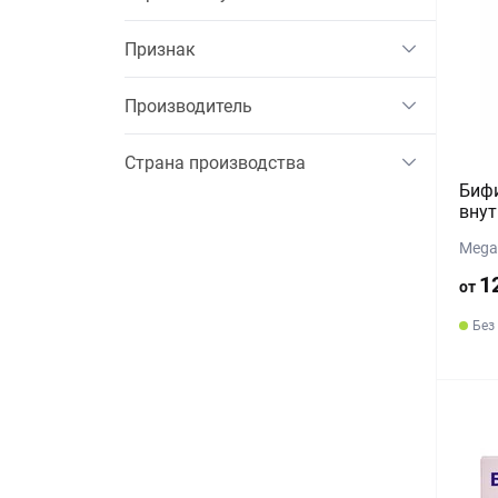
Признак
Производитель
Страна производства
Биф
внут
Mega 
1
от
Без