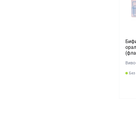
Биф
орал
(фл
Виво
Без