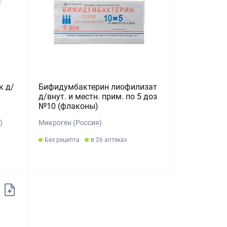
к д/
Бифидумбактерин лиофилизат
д/внут. и местн. прим. по 5 доз
№10 (флаконы)
)
Микроген (Россия)
Без рецепта
в 26 аптеках