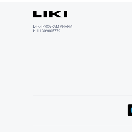
L-I-K-I PROGRAM PHARM
ИНН 309805779