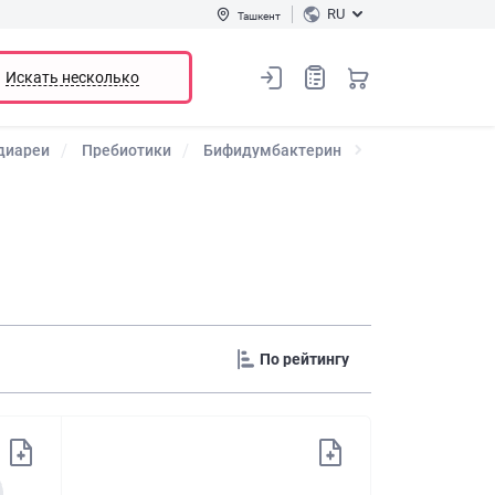
RU
Ташкент
Искать несколько
 диареи
Пребиотики
Бифидумбактерин