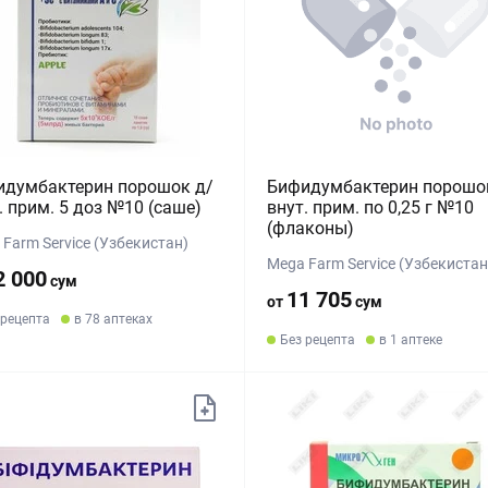
идумбактерин порошок д/
Бифидумбактерин порошо
. прим. 5 доз №10 (саше)
внут. прим. по 0,25 г №10
(флаконы)
Farm Service (Узбекистан)
Mega Farm Service (Узбекистан
2 000
сум
11 705
от
сум
 рецепта
в 78 аптеках
Без рецепта
в 1 аптеке