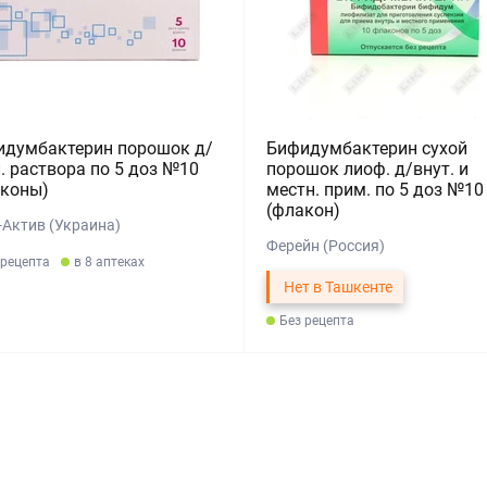
идумбактерин порошок д/
Бифидумбактерин сухой
. раствора по 5 доз №10
порошок лиоф. д/внут. и
аконы)
местн. прим. по 5 доз №10
(флакон)
-Актив (Украина)
Ферейн (Россия)
 рецепта
в 8 аптеках
Нет в Ташкенте
Без рецепта