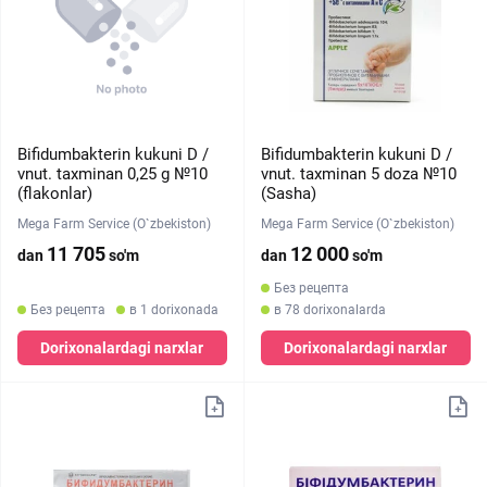
Bifidumbakterin kukuni D /
Bifidumbakterin kukuni D /
vnut. taxminan 0,25 g №10
vnut. taxminan 5 doza №10
(flakonlar)
(Sasha)
Mega Farm Service (O`zbekiston)
Mega Farm Service (O`zbekiston)
11 705
12 000
dan
so'm
dan
so'm
Без рецепта
Без рецепта
в 1 dorixonada
в 78 dorixonalarda
Dorixonalardagi narxlar
Dorixonalardagi narxlar