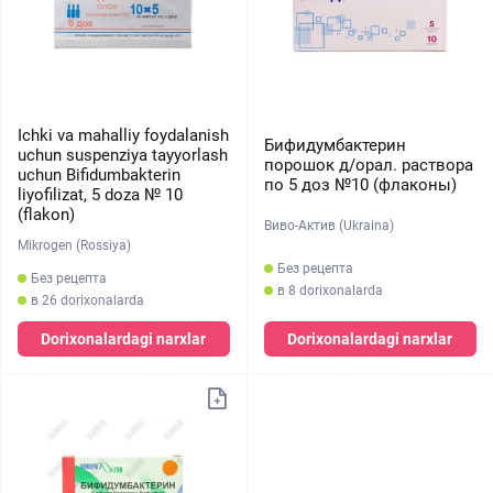
Ichki va mahalliy foydalanish
Бифидумбактерин
uchun suspenziya tayyorlash
порошок д/орал. раствора
uchun Bifidumbakterin
по 5 доз №10 (флаконы)
liyofilizat, 5 doza № 10
(flakon)
Виво-Актив (Ukraina)
Mikrogen (Rossiya)
Без рецепта
Без рецепта
в 8 dorixonalarda
в 26 dorixonalarda
Dorixonalardagi narxlar
Dorixonalardagi narxlar