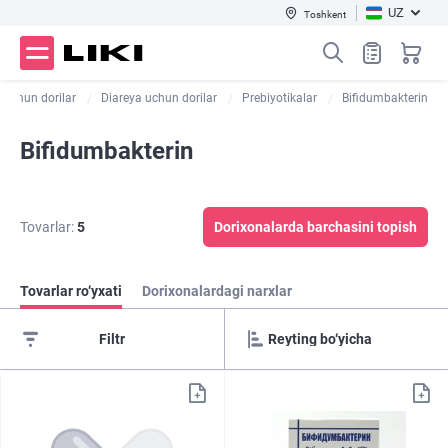
UZ
Toshkent
h uchun dorilar
Diareya uchun dorilar
Prebiyotikalar
Bifidumbakterin
Bifidumbakterin
Tovarlar:
5
Dorixonalarda barchasini topish
Tovarlar ro‘yxati
Dorixonalardagi narxlar
Filtr