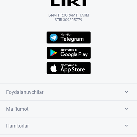
L-I-K-I PROGRAM PHARM
STIR 309805779
Foydalanuvchilar
Ma `lumot
Hamkorlar