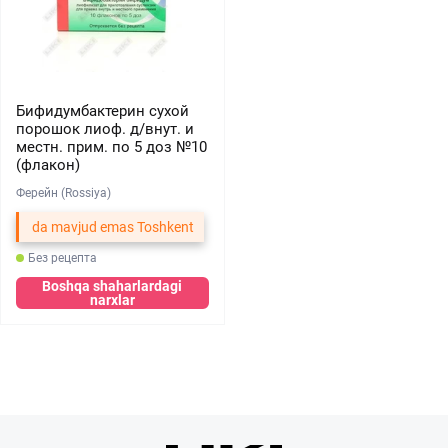
Бифидумбактерин сухой
порошок лиоф. д/внут. и
местн. прим. по 5 доз №10
(флакон)
Ферейн (Rossiya)
da mavjud emas Toshkent
Без рецепта
Boshqa shaharlardagi
narxlar